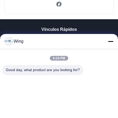
Vínculos Rápidos
En Casa
Wing
Productos
Los Vídeos
Espectáculo VR
6:24 PM
Sobre Nosotros
Good day, what product are you looking for?
Recorrido Por La Fábrica
Control De Calidad
Contacta Con Nosotros
Solicitar Una Cita
Zhejiang GBS Energy Co., Ltd.
86-574-58122572