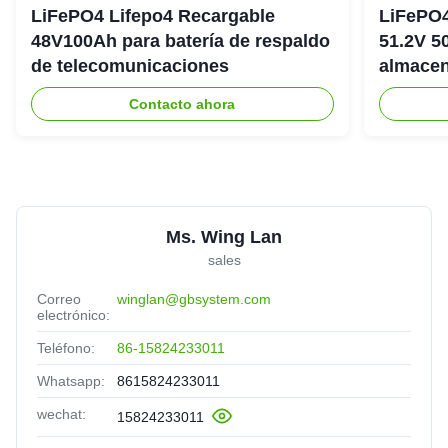
LiFePO4 Lifepo4 Recargable
LiFePO4 
48V100Ah para batería de respaldo
51.2V 5
de telecomunicaciones
almacen
hogar
Contacto ahora
Ms. Wing Lan
sales
Correo
winglan@gbsystem.com
electrónico:
Teléfono:
86-15824233011
Whatsapp:
8615824233011
wechat:
15824233011