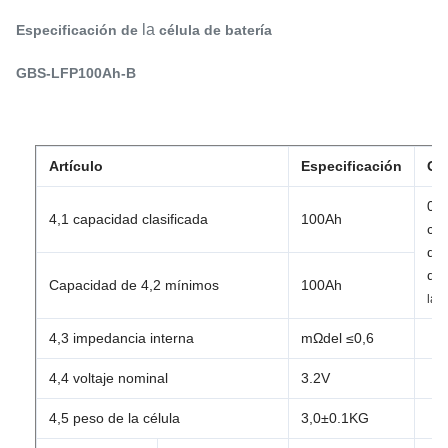
la
Especificación de
célula de batería
GBS-LFP100Ah-B
Artículo
Especificación
Ob
0,
4,1 capacidad clasificada
100Ah
ca
de
de
Capacidad de 4,2 mínimos
100Ah
t
la
4,3 impedancia interna
mΩdel ≤0,6
4,4 voltaje nominal
3.2V
4,5 peso de la célula
3,0±0.1KG