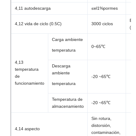
4,11 autodescarga
≤el1%pormes
El
4,12 vida de ciclo (0.5C)
3000 ciclos
(2
Carga ambiente
0~65℃
temperatura
4,13
Descarga
temperatura
ambiente
de
-20 ~
65℃
funcionamiento
temperatura
Temperatura de
-20 ~
65℃
almacenamiento
Sin rotura,
distorsión,
4,14 aspecto
contaminación,