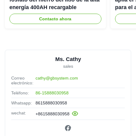
energía 400AH recargable
para el
del hog
Contacto ahora
Ms. Cathy
sales
Correo
cathy@gbsystem.com
electrónico:
Teléfono:
86-15888030958
Whatsapp:
8615888030958
wechat:
+8615888030958