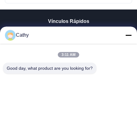
Vínculos Rápidos
En Casa
Cathy
Productos
Los Vídeos
Espectáculo VR
3:11 AM
Sobre Nosotros
Good day, what product are you looking for?
Recorrido Por La Fábrica
Control De Calidad
Contacta Con Nosotros
Solicitar Una Cita
Zhejiang GBS Energy Co., Ltd.
86-574-58122572
winglan@gbsystem.com