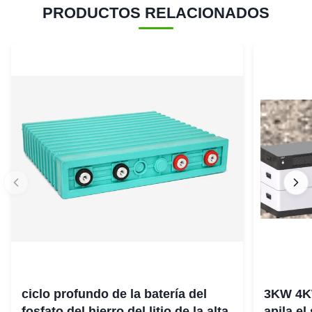
PRODUCTOS RELACIONADOS
ciclo profundo de la batería del
3KW 4K
fosfato del hierro del litio de la alta
apila el