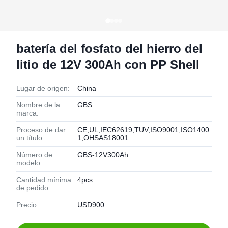
batería del fosfato del hierro del
litio de 12V 300Ah con PP Shell
Lugar de origen:
China
Nombre de la
GBS
marca:
Proceso de dar
CE,UL,IEC62619,TUV,ISO9001,ISO1400
un título:
1,OHSAS18001
Número de
GBS-12V300Ah
modelo:
Cantidad mínima
4pcs
de pedido:
Precio:
USD900