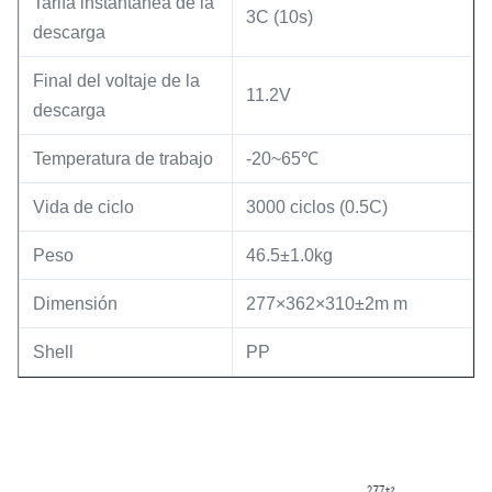
Tarifa instantánea de la
3C (10s)
descarga
Final del voltaje de la
11.2V
descarga
Temperatura de trabajo
-20~65℃
Vida de ciclo
3000 ciclos (0.5C)
Peso
46.5±1.0kg
Dimensión
277×362×310±2m m
Shell
PP