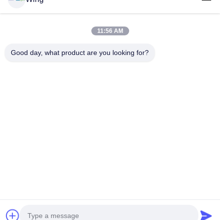
Productos
Los Vídeos
Espectáculo VR
11:56 AM
Sobre Nosotros
Good day, what product are you looking for?
Recorrido Por La Fábrica
Control De Calidad
Contacta Con Nosotros
Solicitar Una Cita
Zhejiang GBS Energy Co., Ltd.
86-574-58122572
winglan@gbsystem.com
Follow Us
© 2026 Zhejiang GBS Energy Co., Ltd.. All Rights Reserved.