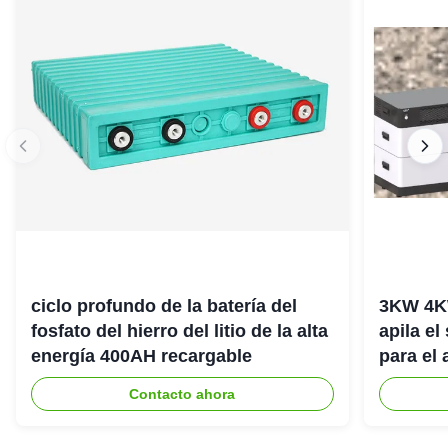
ciclo profundo de la batería del
3KW 4K
fosfato del hierro del litio de la alta
apila el
energía 400AH recargable
para el
del hog
Contacto ahora