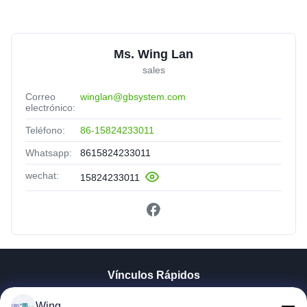
Ms. Wing Lan
sales
Correo
winglan@gbsystem.com
electrónico:
Teléfono:
86-15824233011
Whatsapp:
8615824233011
wechat:
15824233011
Vínculos Rápidos
En Casa
Wing