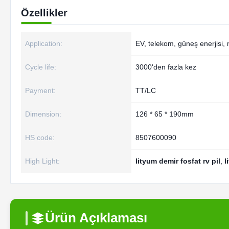
Özellikler
Application:
EV, telekom, güneş enerjisi, 
Cycle life:
3000'den fazla kez
Payment:
TT/LC
Dimension:
126 * 65 * 190mm
HS code:
8507600090
High Light:
lityum demir fosfat rv pil
,
l
Ürün Açıklaması