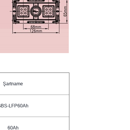
Şartname
GBS-LFP60Ah
60Ah