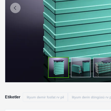
Etiketler
lityum demir fosfat rv pil
lityum derin döngüsü rv p