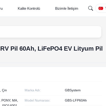
ru
Kalite Kontrolü
Bizimle İletişim
RV Pil 60Ah, LiFePO4 EV Lityum Pil
, Çin
Marka Adı:
GBSystem
, PONY, MA,
Model Numarası:
GBS-LFP60Ah
, ISO14001,