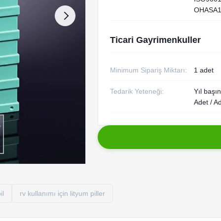
OHASA1
Ticari Gayrimenkuller
Minimum Sipariş Miktarı:
1 adet
Tedarik Yeteneği:
Yıl başı
Adet / A
il
rv kullanımı için lityum piller