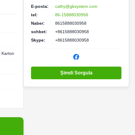
E-posta:
cathy@gbsystem.com
tel:
86-15888030958
Naber:
8615888030958
sohbet:
+8615888030958
Skype:
+8615888030958
l Karton
Şimdi Sorgula