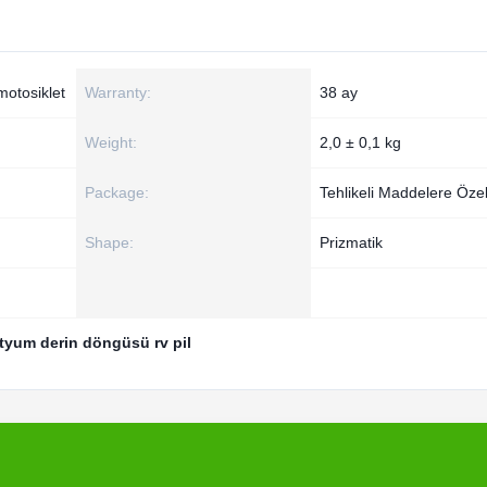
motosiklet
Warranty:
38 ay
Weight:
2,0 ± 0,1 kg
Package:
Tehlikeli Maddelere Öze
Shape:
Prizmatik
ityum derin döngüsü rv pil