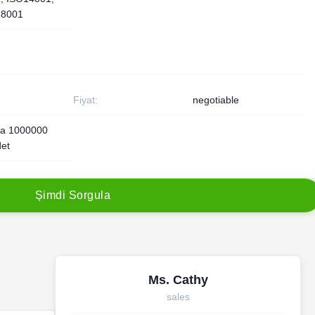
8001
Fiyat:
negotiable
na 1000000
det
Ş
i
m
d
i
S
o
r
g
u
l
a
Ms. Cathy
sales