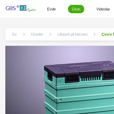
Evde
Ürün
Videolar
Ev
Ürünler
Lifepo4 pil hücresi
Çevre 