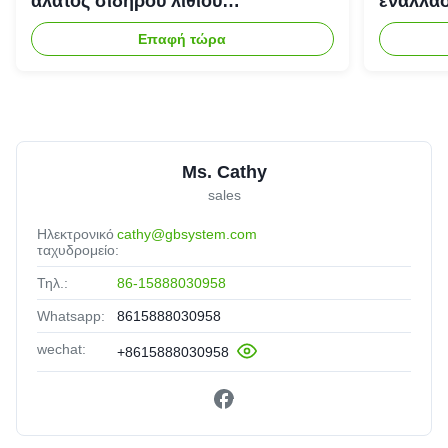
άλατος σιδήρου λίθιου
εναλλασ
επανακαταλογηστέος
αποθήκε
Επαφή τώρα
Ms. Cathy
sales
Ηλεκτρονικό
cathy@gbsystem.com
ταχυδρομείο:
Τηλ.:
86-15888030958
Whatsapp:
8615888030958
wechat:
+8615888030958