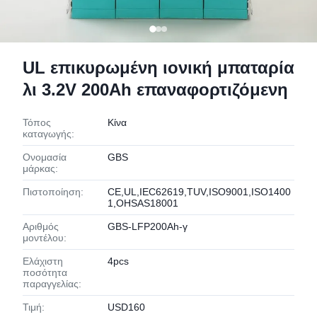
UL επικυρωμένη ιονική μπαταρία
λι 3.2V 200Ah επαναφορτιζόμενη
Τόπος
Κίνα
καταγωγής:
Ονομασία
GBS
μάρκας:
Πιστοποίηση:
CE,UL,IEC62619,TUV,ISO9001,ISO1400
1,OHSAS18001
Αριθμός
GBS-LFP200Ah-γ
μοντέλου:
Ελάχιστη
4pcs
ποσότητα
παραγγελίας:
Τιμή:
USD160