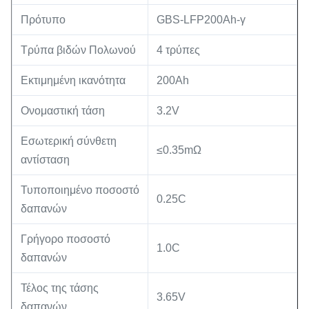
Πρότυπο
GBS-LFP200Ah-γ
Τρύπα βιδών Πολωνού
4 τρύπες
Εκτιμημένη ικανότητα
200Ah
Ονομαστική τάση
3.2V
Εσωτερική σύνθετη
≤0.35mΩ
αντίσταση
Τυποποιημένο ποσοστό
0.25C
δαπανών
Γρήγορο ποσοστό
1.0C
δαπανών
Τέλος της τάσης
3.65V
δαπανών