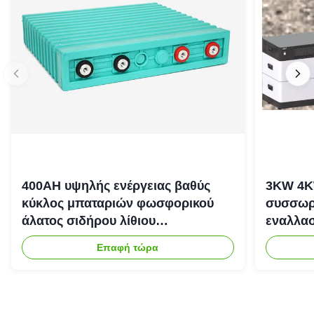
400AH υψηλής ενέργειας βαθύς
3KW 4K
κύκλος μπαταριών φωσφορικού
συσσωρε
άλατος σιδήρου λίθιου
εναλλασ
επανακαταλογηστέος
αποθήκε
Επαφή τώρα