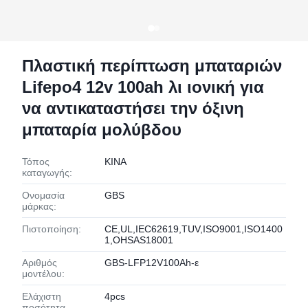
Πλαστική περίπτωση μπαταριών
Lifepo4 12v 100ah λι ιονική για
να αντικαταστήσει την όξινη
μπαταρία μολύβδου
Τόπος
ΚΙΝΑ
καταγωγής:
Ονομασία
GBS
μάρκας:
Πιστοποίηση:
CE,UL,IEC62619,TUV,ISO9001,ISO1400
1,OHSAS18001
Αριθμός
GBS-LFP12V100Ah-ε
μοντέλου:
Ελάχιστη
4pcs
ποσότητα