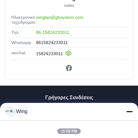
sales
Ηλεκτρονικό
winglan@gbsystem.com
ταχυδρομείο:
Τηλ.:
86-15824233011
Whatsapp:
8615824233011
wechat:
15824233011
Γρήγορες Συνδέσεις
Σπίτι
Wing
Προϊόντα
Βίντεο
Εμφάνιση VR
11:06 PM