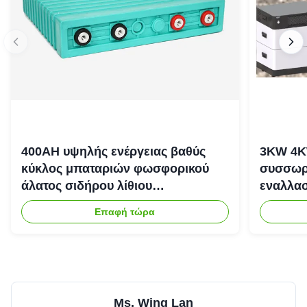
400AH υψηλής ενέργειας βαθύς
3KW 4K
κύκλος μπαταριών φωσφορικού
συσσωρε
άλατος σιδήρου λίθιου
εναλλασ
επανακαταλογηστέος
αποθήκε
Επαφή τώρα
Ms. Wing Lan