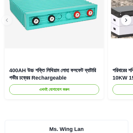
400AH উচ্চ শক্তি লিথিয়াম লোহা ফসফেট ব্যাটারি
পরিবারের 
গভীর চক্রের Rechargeable
10KW 15KW 
এখনই যোগাযোগ করুন
Ms. Wing Lan