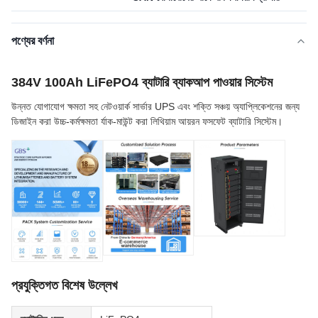
পণ্যের বর্ণনা
384V 100Ah LiFePO4 ব্যাটারি ব্যাকআপ পাওয়ার সিস্টেম
উন্নত যোগাযোগ ক্ষমতা সহ নেটওয়ার্ক সার্ভার UPS এবং শক্তি সঞ্চয় অ্যাপ্লিকেশনের জন্য
ডিজাইন করা উচ্চ-কর্মক্ষমতা র্যাক-মাউন্ট করা লিথিয়াম আয়রন ফসফেট ব্যাটারি সিস্টেম।
প্রযুক্তিগত বিশেষ উল্লেখ