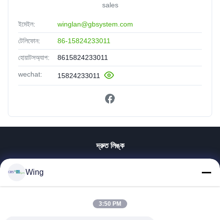
sales
ইমেইল:
winglan@gbsystem.com
টেলিফোন:
86-15824233011
হোয়াটসঅ্যাপ:
8615824233011
wechat:
15824233011
দ্রুত লিঙ্ক
বাড়ি
Wing
পণ্য
ভিডিও
ভিআর শো
3:50 PM
আমাদের সম্বন্ধে