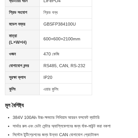
ব্যাটারির ধরন
LiFePO4
গ্রিড সংযোগ
গ্রিড বন্ধ
মডেল নম্বর
GBSFP384100U
মাত্রা
600×600×2100mm
(L×W×H)
ওজন
470 কেজি
যোগাযোগ বন্দর
RS485, CAN, RS-232
সুরক্ষা ক্লাস
IP20
কুলিং
এয়ার কুলিং
মূল বৈশিষ্ট্য
384V 100Ah উচ্চ-ক্ষমতার লিথিয়াম আয়রন ফসফেট ব্যাটারি
সার্ভার রুম এবং ডেটা সেন্টার অ্যাপ্লিকেশনের জন্য র্যাক-মাউন্ট করা নকশা
সিস্টেম ইন্টিগ্রেশনের জন্য উন্নত CAN যোগাযোগ প্রোটোকল