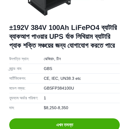
±192V 384V 100Ah LiFePO4 ব্যাটারি
ব্যাকআপ পাওয়ার UPS র্যাক লিথিয়াম ব্যাটারি
প্যাক শক্তি সঞ্চয়ের জন্য যোগাযোগ করতে পারে
উৎপত্তি স্থান:
ঝেজিয়াং, চীন
ব্র্যান্ড নাম:
GBS
সার্টিফিকেশন:
CE, IEC, UN38.3 etc
মডেল নম্বর:
GBSFP384100U
ন্যূনতম অর্ডার পরিমাণ:
1
দাম:
$8,250-8,350
এখন তদন্ত