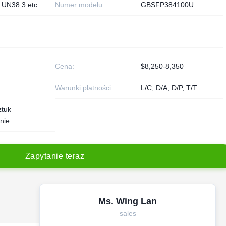
 UN38.3 etc
Numer modelu:
GBSFP384100U
Cena:
$8,250-8,350
Warunki płatności:
L/C, D/A, D/P, T/T
ztuk
nie
Z
a
p
y
t
a
n
i
e
t
e
r
a
z
Ms. Wing Lan
sales