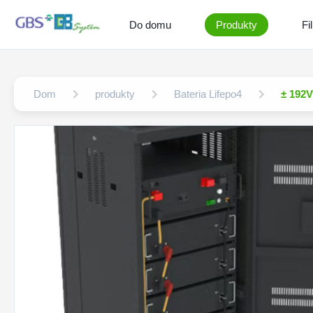
Do domu
Produkty
Fi
Dom
produkty
Bateria Lifepo4
± 192