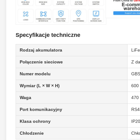
Specyfikacje techniczne
Rodzaj akumulatora
LiF
Połączenie sieciowe
Z da
Numer modelu
GBS
Wymiar (L × W × H)
600
Waga
470
Port komunikacyjny
RS4
Klasa ochrony
IP2
Chłodzenie
Chł