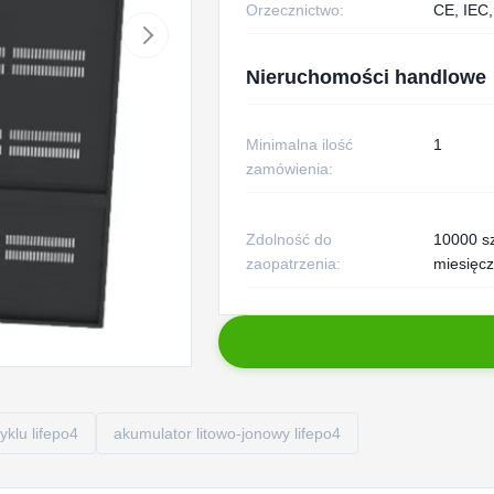
Orzecznictwo:
CE, IEC,
Nieruchomości handlowe
Minimalna ilość
1
zamówienia:
Zdolność do
10000 s
zaopatrzenia:
miesięcz
klu lifepo4
akumulator litowo-jonowy lifepo4