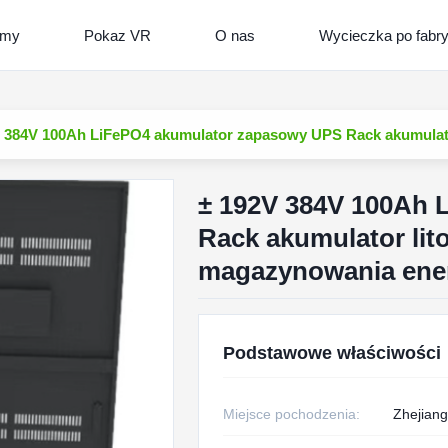
lmy
Pokaz VR
O nas
Wycieczka po fabr
V 384V 100Ah LiFePO4 akumulator zapasowy UPS Rack akumulat
± 192V 384V 100Ah 
Rack akumulator li
magazynowania ener
Podstawowe właściwości
Miejsce pochodzenia:
Zhejiang