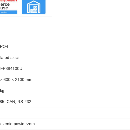
ePO4
la od sieci
FP384100U
 × 600 × 2100 mm
 kg
85, CAN, RS-232
0
odzenie powietrzem