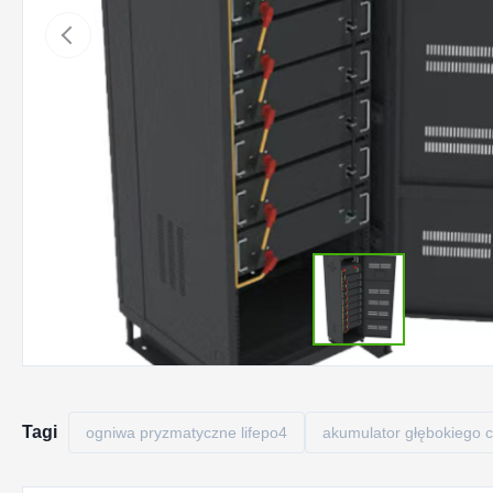
Tagi
ogniwa pryzmatyczne lifepo4
akumulator głębokiego cy