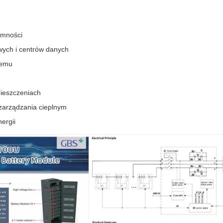
emności
wych i centrów danych
temu
ieszczeniach
zarządzania cieplnym
ergii