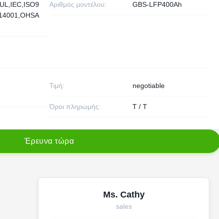
UL,IEC,ISO9
Αριθμός μοντέλου:
GBS-LFP400Ah
O14001,OHSA
Τιμή:
negotiable
Όροι πληρωμής:
T / T
Έ
ρ
ε
υ
ν
α
τ
ώ
ρ
α
Ms. Cathy
sales