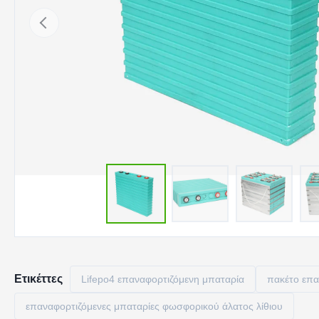
Ετικέττες
Lifepo4 επαναφορτιζόμενη μπαταρία
πακέτο επα
επαναφορτιζόμενες μπαταρίες φωσφορικού άλατος λίθιου