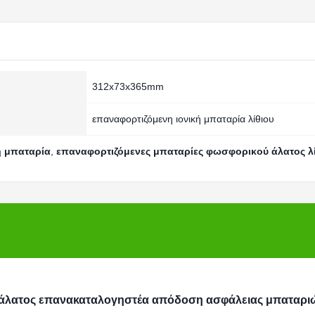
312x73x365mm
επαναφορτιζόμενη ιονική μπαταρία λίθιου
η μπαταρία
,
επαναφορτιζόμενες μπαταρίες φωσφορικού άλατος λ
ύ άλατος επανακαταλογηστέα απόδοση ασφάλειας μπαταρι