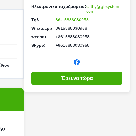
Ηλεκτρονικό ταχυδρομείο:
cathy@gbsystem.
com
Τηλ.:
86-15888030958
Whatsapp:
8615888030958
wechat:
+8615888030958
Skype:
+8615888030958
ίθιου
Έρευνα τώρα
ών