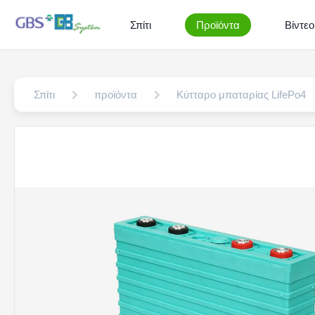
Σπίτι
Προϊόντα
Βίντεο
Σπίτι
προϊόντα
Κύτταρο μπαταρίας LifePo4