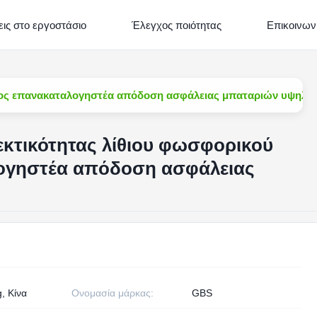
ις στο εργοστάσιο
Έλεγχος ποιότητας
Επικοινων
ατος επανακαταλογηστέα απόδοση ασφάλειας μπαταριών υψηλή
εκτικότητας λίθιου φωσφορικού
ογηστέα απόδοση ασφάλειας
g, Κίνα
Ονομασία μάρκας:
GBS