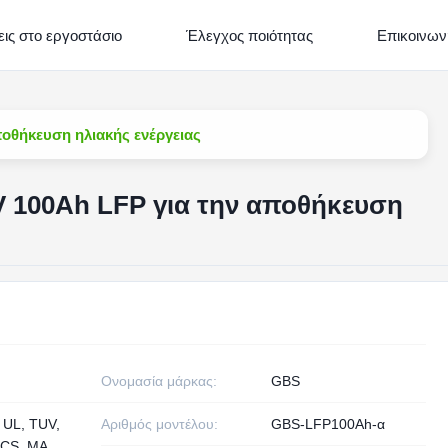
ις στο εργοστάσιο
Έλεγχος ποιότητας
Επικοινων
ποθήκευση ηλιακής ενέργειας
2V 100Ah LFP για την αποθήκευση
Ονομασία μάρκας:
GBS
 UL, TUV,
Αριθμός μοντέλου:
GBS-LFP100Ah-α
CS, MA,