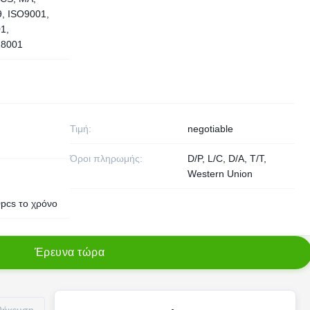
, ISO9001,
1,
8001
Τιμή:
negotiable
Όροι πληρωμής:
D/P, L/C, D/A, T/T,
Western Union
pcs το χρόνο
Έ
ρ
ε
υ
ν
α
τ
ώ
ρ
α