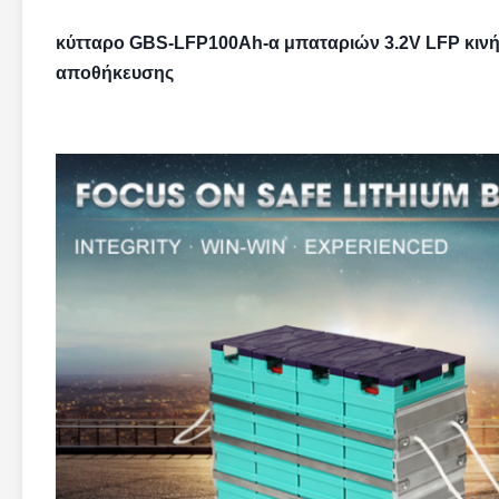
κύτταρο GBS-LFP100Ah-α μπαταριών 3.2V LFP κινή
αποθήκευσης