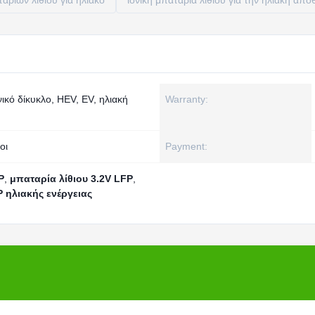
αριών λίθιου για ηλιακό
ιονική μπαταρία λίθιου για την ηλιακή απ
ικό δίκυκλο, HEV, EV, ηλιακή
Warranty:
οι
Payment:
P
,
μπαταρία λίθιου 3.2V LFP
,
 ηλιακής ενέργειας