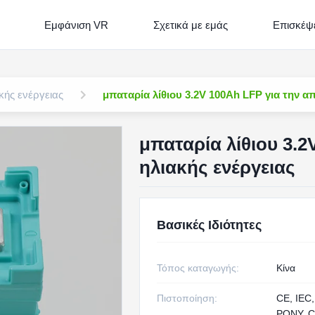
Εμφάνιση VR
Σχετικά με εμάς
Επισκέψε
κής ενέργειας
μπαταρία λίθιου 3.2V 100Ah LFP για την α
μπαταρία λίθιου 3.
ηλιακής ενέργειας
Βασικές Ιδιότητες
Τόπος καταγωγής:
Κίνα
Πιστοποίηση:
CE, IEC,
PONY, C