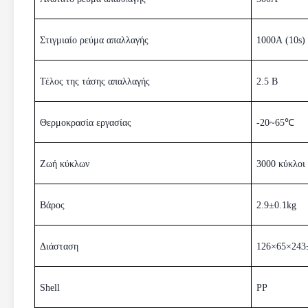
Στιγμιαίο ρεύμα απαλλαγής
1000A (10s)
Τέλος της τάσης απαλλαγής
2.5
Β
Θερμοκρασία εργασίας
-20~65℃
Ζωή κύκλων
3000 κύκλοι
Βάρος
2.9±0.1kg
Διάσταση
126×65×24
Shell
PP