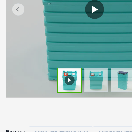
Ετικέττες