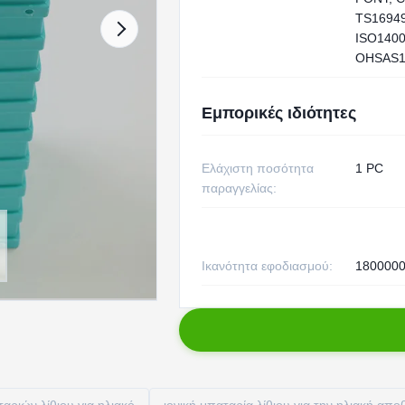
TS16949
ISO1400
OHSAS1
Εμπορικές ιδιότητες
Ελάχιστη ποσότητα
1 PC
παραγγελίας:
Ικανότητα εφοδιασμού:
1800000