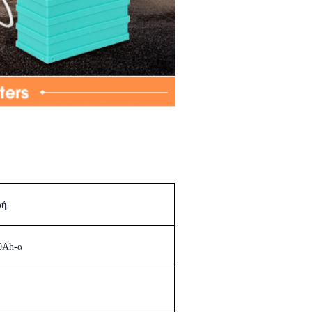
φή
0Ah-α