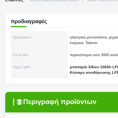
ιονική ηλιακή μπαταρία λίθιου
ιονικό πακέτο μπατ
προδιαγραφές
Application:
ηλεκτρική μοτοσικλέτα, μηχαν
ενέργεια, Teleom
Cycle life:
περισσότεροι από 3000 κύκλ
High Light:
μπαταρία λίθιου 100Ah LF
Κύτταρο αποθήκευσης LFP
Περιγραφή προϊόντων