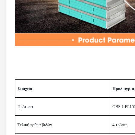
Στοιχείο
Προδιαγρα
Πρότυπο
GBS-LFP10
Τελική τρύπα βιδών
4 τρύπες