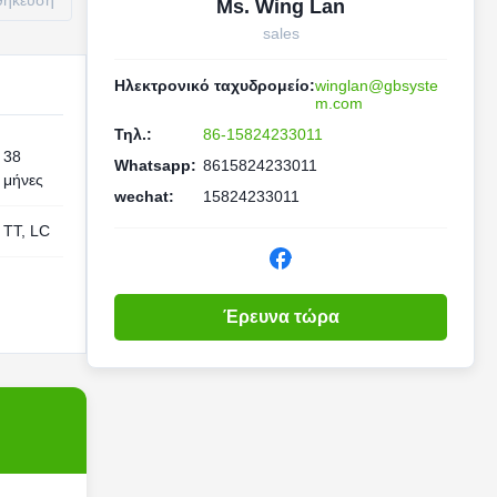
οθήκευση
Ms. Wing Lan
sales
Ηλεκτρονικό ταχυδρομείο:
winglan@gbsyste
m.com
Τηλ.:
86-15824233011
38
Whatsapp:
8615824233011
μήνες
wechat:
15824233011
TT, LC
Έρευνα τώρα