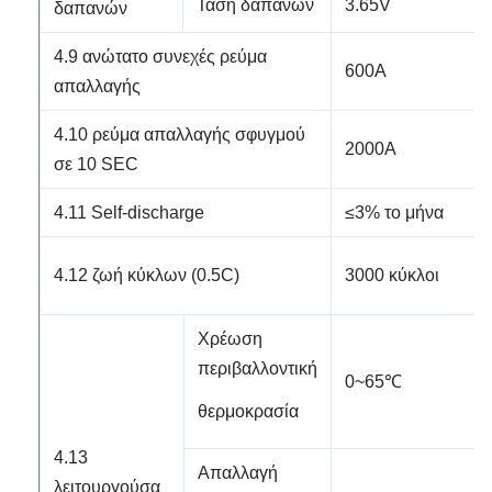
Τάση δαπανών
3.65V
δαπανών
4.9 ανώτατο συνεχές ρεύμα
600A
απαλλαγής
4.10 ρεύμα απαλλαγής σφυγμού
2000A
σε 10 SEC
4.11 Self-discharge
≤3% το μήνα
4.12 ζωή κύκλων (0.5C)
3000 κύκλοι
Χρέωση
περιβαλλοντική
0~65℃
θερμοκρασία
4.13
Απαλλαγή
λειτουργούσα