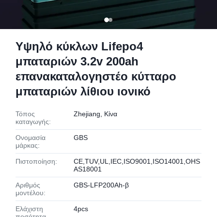
Υψηλό κύκλων Lifepo4
μπαταριών 3.2v 200ah
επανακαταλογηστέο κύτταρο
μπαταριών λίθιου ιονικό
Τόπος
Zhejiang, Κίνα
καταγωγής:
Ονομασία
GBS
μάρκας:
Πιστοποίηση:
CE,TUV,UL,IEC,ISO9001,ISO14001,OHS
AS18001
Αριθμός
GBS-LFP200Ah-β
μοντέλου:
Ελάχιστη
4pcs
ποσότητα