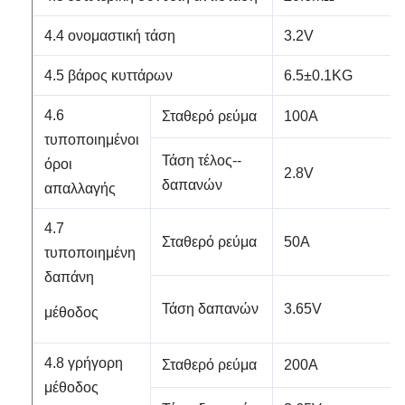
4.4 ονομαστική τάση
3.2V
4.5 βάρος κυττάρων
6.5±0.1KG
4.6
Σταθερό ρεύμα
100A
τυποποιημένοι
Τάση τέλος--
όροι
2.8V
δαπανών
απαλλαγής
4.7
Σταθερό ρεύμα
50A
τυποποιημένη
δαπάνη
Τάση δαπανών
3.65V
μέθοδος
4.8 γρήγορη
Σταθερό ρεύμα
200A
μέθοδος