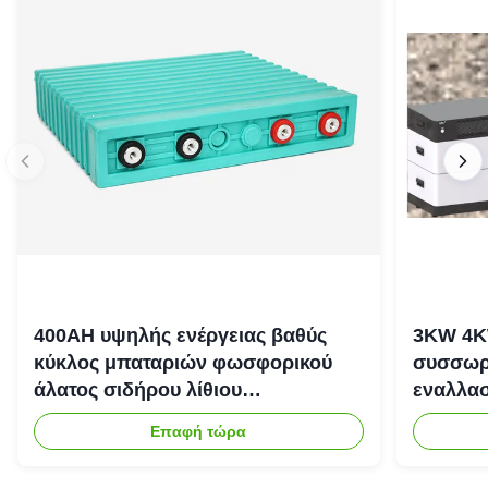
400AH υψηλής ενέργειας βαθύς
3KW 4K
κύκλος μπαταριών φωσφορικού
συσσωρε
άλατος σιδήρου λίθιου
εναλλασ
επανακαταλογηστέος
αποθήκε
Επαφή τώρα