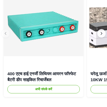
400 एएच हाई एनर्जी लिथियम आयरन फॉस्फेट
घरेलू ऊर
बैटरी डीप साइकिल रिचार्जेबल
10KW 15K
अभी संपर्क करें