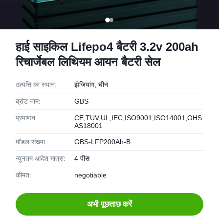
हाई साइकिल Lifepo4 बैटरी 3.2v 200ah
रिचार्जेबल लिथियम आयन बैटरी सेल
उत्पत्ति का स्थान:
झेजियांग, चीन
ब्रांड नाम:
GBS
प्रमाणन:
CE,TUV,UL,IEC,ISO9001,ISO14001,OHS
AS18001
मॉडल संख्या:
GBS-LFP200Ah-B
न्यूनतम आदेश मात्रा:
4 पीस
कीमत:
negotiable
अभी पूछताछ करें