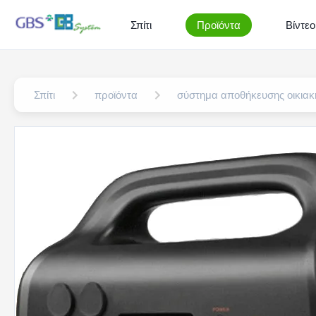
Σπίτι
Προϊόντα
Βίντεο
Σπίτι
προϊόντα
σύστημα αποθήκευσης οικιακ