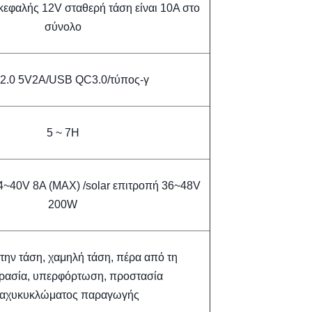
φαλής 12V σταθερή τάση είναι 10A στο
σύνολο
2.0 5V2A/USB QC3.0/τύπος-γ
5 ~ 7H
40V 8A (MAX) /solar επιτροπή 36~48V
200W
την τάση, χαμηλή τάση, πέρα από τη
ρασία, υπερφόρτωση, προστασία
αχυκυκλώματος παραγωγής