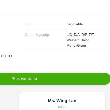
Τιμή:
negotiable
Όροι πληρωμής:
L/C, D/A, D/P, T/T,
Western Union,
MoneyGram
0 PC ΤΟ
Έ
ρ
ε
υ
ν
α
τ
ώ
ρ
α
Ms. Wing Lan
sales