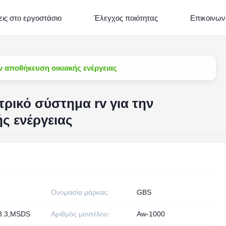
ις στο εργοστάσιο
Έλεγχος ποιότητας
Επικοινων
ν αποθήκευση οικιακής ενέργειας
ρικό σύστημα rv για την
ς ενέργειας
Ονομασία μάρκας:
GBS
8.3,MSDS
Αριθμός μοντέλου:
Aw-1000