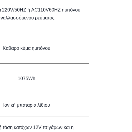
α 220V/50HZ ή AC110V60HZ ημιτόνου
εναλλασσόμενου ρεύματος
Καθαρό κύμα ημιτόνου
1075Wh
Ιονική μπαταρία λίθιου
ή τάση κατόχων 12V τσιγάρων και η