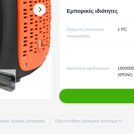
Εμπορικές ιδιότητες
Ελάχιστη ποσότητα
1 PC
παραγγελίας:
Ικανότητα εφοδιασμού:
180000
ΧΡΌΝΟ
ιακές ηλιακές μπαταρίες
Πολυσύνθετο ηλεκτρικό σύστημα rv