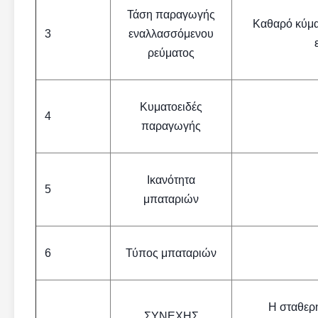
Τάση παραγωγής
Καθαρό κύμ
3
εναλλασσόμενου
ρεύματος
Κυματοειδές
4
παραγωγής
Ικανότητα
5
μπαταριών
6
Τύπος μπαταριών
Η σταθερ
ΣΥΝΕΧΗΣ