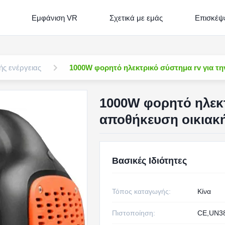
Εμφάνιση VR
Σχετικά με εμάς
Επισκέψε
ής ενέργειας
1000W φορητό ηλεκτρικό σύστημα rv για τη
1000W φορητό ηλεκτ
αποθήκευση οικιακή
Βασικές Ιδιότητες
Τόπος καταγωγής:
Κίνα
Πιστοποίηση:
CE,UN3