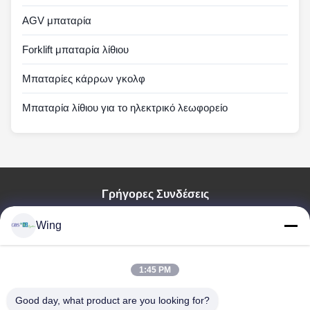
AGV μπαταρία
Forklift μπαταρία λίθιου
Μπαταρίες κάρρων γκολφ
Μπαταρία λίθιου για το ηλεκτρικό λεωφορείο
Γρήγορες Συνδέσεις
Σπίτι
Wing
Προϊόντα
Βίντεο
Εμφάνιση VR
1:45 PM
Σχετικά Με Εμάς
Good day, what product are you looking for?
Επισκέψεις Στο Εργοστάσιο