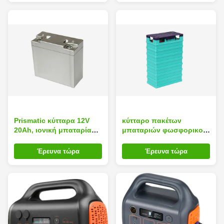
Prismatic κύτταρα 12V
κύτταρο πακέτων
20Ah, ιονική μπαταρία
μπαταριών φωσφορικού
μπαταριών λίθιου ιονικά
άλατος σιδήρου λίθιου
βαρκών λίθιου
3.2V 60Ah για τη
Έρευνα τώρα
Έρευνα τώρα
μοτοσικλέτα/ναυτικό/rv