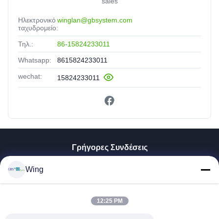
sales
Ηλεκτρονικό
winglan@gbsystem.com
ταχυδρομείο:
Τηλ.:
86-15824233011
Whatsapp:
8615824233011
wechat:
15824233011
Γρήγορες Συνδέσεις
Σπίτι
Wing
Προϊόντα
Βίντεο
12:25 PM
Εμφάνιση VR
Σχετικά Με Εμάς