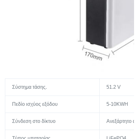
Σύστημα τάσης.
51.2 V
Πεδίο ισχύος εξόδου
5-10KWH
Σύνδεση στο δίκτυο
Ανεξάρτητο απ
Τύπος μπαταρίας
LiFePO4