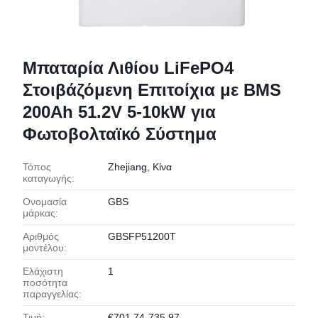
Μπαταρία Λιθίου LiFePO4
Στοιβάζόμενη Επιτοίχια με BMS
200Ah 51.2V 5-10kW για
Φωτοβολταϊκό Σύστημα
Τόπος
Zhejiang, Κίνα
καταγωγής:
Ονομασία
GBS
μάρκας:
Αριθμός
GBSFP51200T
μοντέλου:
Ελάχιστη
1
ποσότητα
παραγγελίας:
Τιμή:
€701.74-735.97