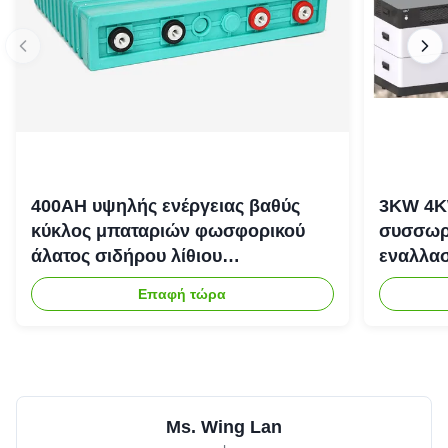
400AH υψηλής ενέργειας βαθύς
3KW 4K
κύκλος μπαταριών φωσφορικού
συσσωρε
άλατος σιδήρου λίθιου
εναλλασ
επανακαταλογηστέος
αποθήκε
Επαφή τώρα
Ms. Wing Lan