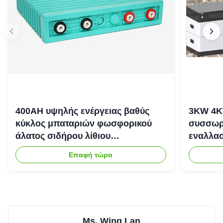
400AH υψηλής ενέργειας βαθύς
3KW 4K
κύκλος μπαταριών φωσφορικού
συσσωρε
άλατος σιδήρου λίθιου
εναλλασ
επανακαταλογηστέος
αποθήκε
Επαφή τώρα
Ms. Wing Lan