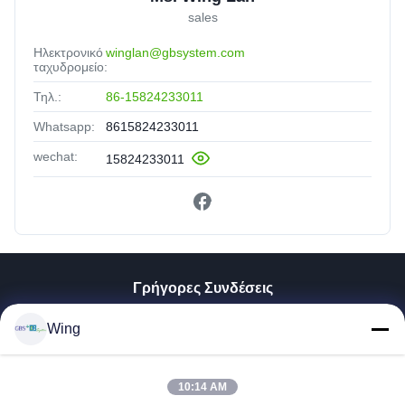
sales
Ηλεκτρονικό
winglan@gbsystem.com
ταχυδρομείο:
Τηλ.:
86-15824233011
Whatsapp:
8615824233011
wechat:
15824233011
Γρήγορες Συνδέσεις
Σπίτι
Wing
Προϊόντα
Βίντεο
Εμφάνιση VR
10:14 AM