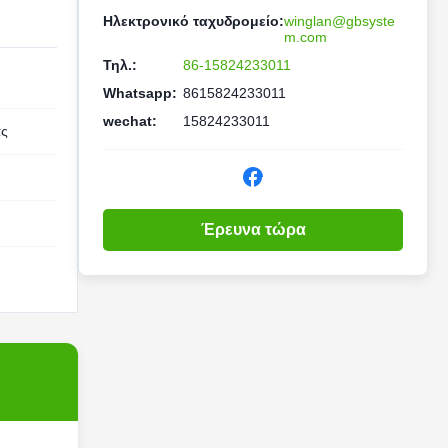
Ηλεκτρονικό ταχυδρομείο:
winglan@gbsyste
m.com
Τηλ.:
86-15824233011
Whatsapp:
8615824233011
wechat:
15824233011
ας
Έρευνα τώρα