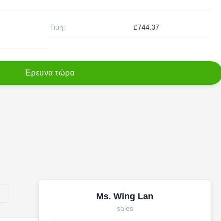
Τιμή:
£744.37
Έ
ρ
ε
υ
ν
α
τ
ώ
ρ
α
υ
Ms. Wing Lan
sales