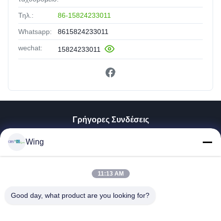
Τηλ.:
86-15824233011
Whatsapp:
8615824233011
wechat:
15824233011
Γρήγορες Συνδέσεις
Σπίτι
Wing
Προϊόντα
Βίντεο
11:13 AM
Εμφάνιση VR
Σχετικά Με Εμάς
Good day, what product are you looking for?
Επισκέψεις Στο Εργοστάσιο
Έλεγχος Ποιότητας