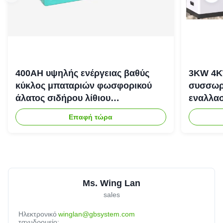
400AH υψηλής ενέργειας βαθύς
3KW 4K
κύκλος μπαταριών φωσφορικού
συσσωρε
άλατος σιδήρου λίθιου
εναλλασ
επανακαταλογηστέος
αποθήκε
Επαφή τώρα
Ms. Wing Lan
sales
Ηλεκτρονικό
winglan@gbsystem.com
ταχυδρομείο: