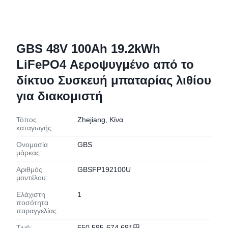
GBS 48V 100Ah 19.2kWh
LiFePO4 Αεροψυγμένο από το
δίκτυο Συσκευή μπαταρίας λιθίου
για διακομιστή
Τόπος
Zhejiang, Κίνα
καταγωγής:
Ονομασία
GBS
μάρκας:
Αριθμός
GBSFP192100U
μοντέλου:
Ελάχιστη
1
ποσότητα
παραγγελίας:
Τιμή:
650,595-674,691円