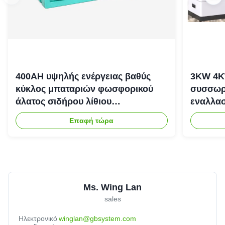
400AH υψηλής ενέργειας βαθύς
3KW 4K
κύκλος μπαταριών φωσφορικού
συσσωρε
άλατος σιδήρου λίθιου
εναλλασ
επανακαταλογηστέος
αποθήκε
Επαφή τώρα
Ms. Wing Lan
sales
Ηλεκτρονικό
winglan@gbsystem.com