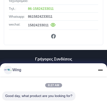
ταχυδρομείο:
Τηλ.:
86-15824233011
Whatsapp:
8615824233011
wechat:
15824233011
Γρήγορες Συνδέσεις
Σπίτι
Wing
Προϊόντα
Βίντεο
8:27 AM
Εμφάνιση VR
Σχετικά Με Εμάς
Good day, what product are you looking for?
Επισκέψεις Στο Εργοστάσιο
Έλεγχος Ποιότητας