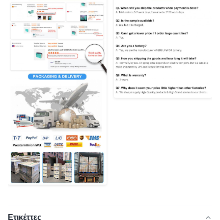
Ετικέττες