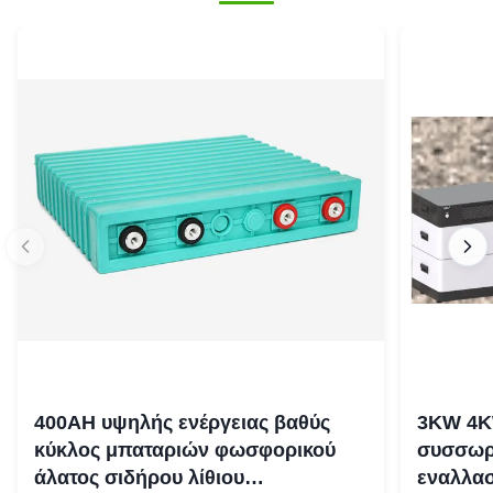
400AH υψηλής ενέργειας βαθύς
3KW 4K
κύκλος μπαταριών φωσφορικού
συσσωρε
άλατος σιδήρου λίθιου
εναλλασ