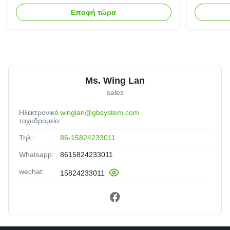
επανακαταλογηστέος
αποθήκε
Επαφή τώρα
Ms. Wing Lan
sales
Ηλεκτρονικό
winglan@gbsystem.com
ταχυδρομείο:
Τηλ.:
86-15824233011
Whatsapp:
8615824233011
wechat:
15824233011