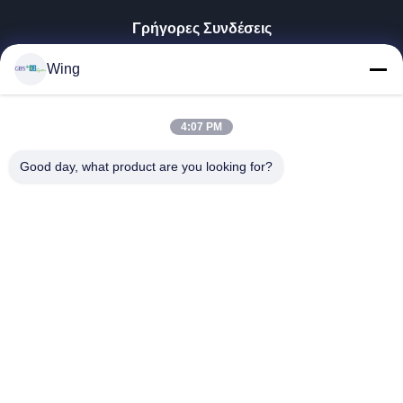
Γρήγορες Συνδέσεις
Σπίτι
Wing
Προϊόντα
Βίντεο
4:07 PM
Εμφάνιση VR
Σχετικά Με Εμάς
Good day, what product are you looking for?
Επισκέψεις Στο Εργοστάσιο
Έλεγχος Ποιότητας
Επικοινωνήστε Μαζί Μας
Ζητήστε Μια Προσφορά
Zhejiang GBS Energy Co., Ltd.
86-574-58122572
winglan@gbsystem.com
Follow Us