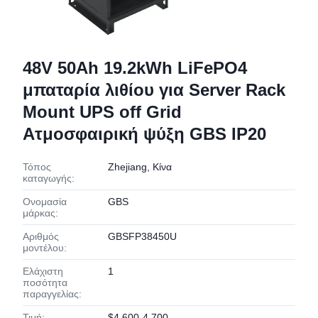
48V 50Ah 19.2kWh LiFePO4
μπαταρία λιθίου για Server Rack
Mount UPS off Grid
Ατμοσφαιρική ψύξη GBS IP20
Τόπος
Zhejiang, Κίνα
καταγωγής:
Ονομασία
GBS
μάρκας:
Αριθμός
GBSFP38450U
μοντέλου:
Ελάχιστη
1
ποσότητα
παραγγελίας:
Τιμή:
$4,600-4,700