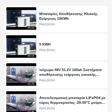
Μπαταρίες Αποθήκευσης Ηλιακής
Ενέργειας 10KWh
Άλλα βίντεο
00:15
5 KWH
Άλλα βίντεο
00:15
τοίχωμα 48V 51.2V 100ah Συστήματα
αποθήκευσης ενέργειας οικιακής
χρήσης
Άλλα βίντεο
02:25
Αποτελεσματική μπαταρία LiFePO4 με
εύρος θερμοκρασίας -20-55°C ρεύμα
εκφόρτισης 1C
Άλλα βίντεο
02:25