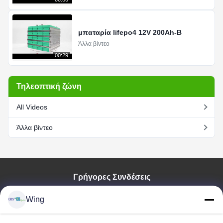
μπαταρία lifepo4 12V 200Ah-B
Άλλα βίντεο
00:29
Τηλεοπτική ζώνη
All Videos
Άλλα βίντεο
Γρήγορες Συνδέσεις
Σπίτι
Wing
Προϊόντα
Βίντεο