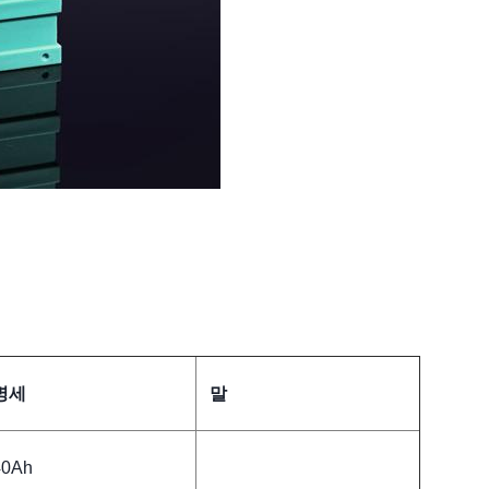
명세
말
40Ah