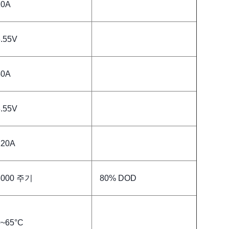
10A
3.55V
40A
3.55V
120A
3000 주기
80% DOD
0~65°C