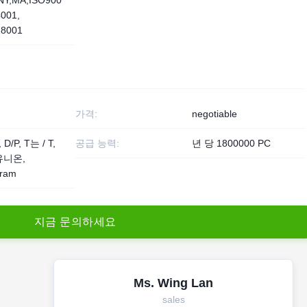
NY,MA,ISO900
4001,
8001
가격:
negotiable
, D/P, T는 / T,
공급 능력:
년 당 1800000 PC
유니온,
ram
지
금
문
의
하
세
요
Ms. Wing Lan
sales