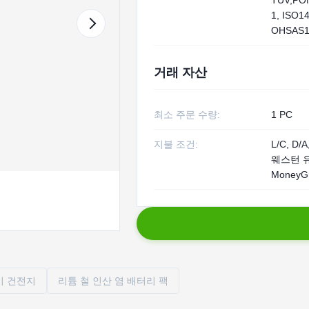
TUV,PO
1, ISO1
OHSAS1
거래 자산
최소 주문 수량:
1 PC
지불 조건:
L/C, D/A
웨스턴 
MoneyG
기 건전지
리튬 철 인산 염 배터리 팩