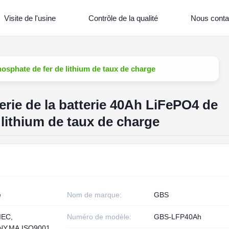
Visite de l'usine
Contrôle de la qualité
Nous conta
hosphate de fer de lithium de taux de charge
erie de la batterie 40Ah LiFePO4 de
lithium de taux de charge
e
Nom de marque:
GBS
IEC,
Numéro de modèle:
GBS-LFP40Ah
Y,MA,ISO9001,