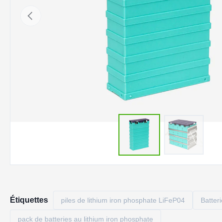
Étiquettes
piles de lithium iron phosphate LiFeP04
Batter
pack de batteries au lithium iron phosphate