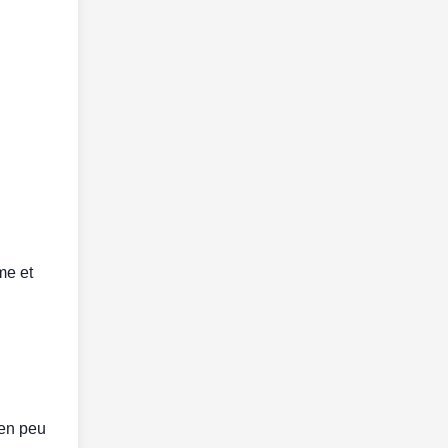
me et
 en peu