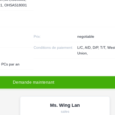
01, OHSAS18001
Prix:
negotiable
Conditions de paiement:
L/C, A/D, D/P, T/T, Wes
Union,
 PCs par an
D
e
m
a
n
d
e
m
a
i
n
t
e
n
a
n
t
Ms. Wing Lan
sales