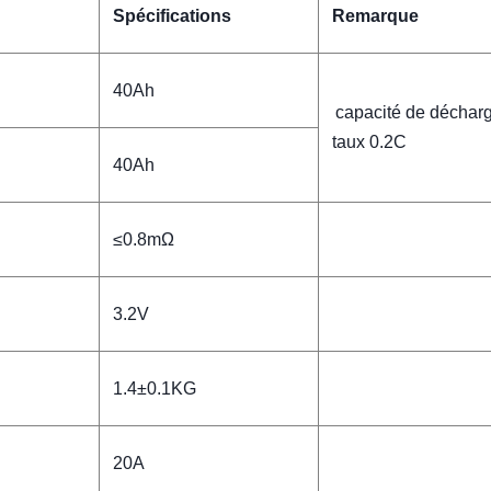
Spécifications
Remarque
40Ah
capacité de déchar
taux 0.2C
40Ah
≤0.8mΩ
3.2V
1.4±0.1KG
20A