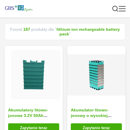
Found
187
produkty dla "
lithium ion rechargeable battery
pack
"
Akumulatory litowo-
Akumulator litowo-
jonowe 3.2V 50Ah
jonowy o wysokiej
Lifepo4 do skuterów
gęstości energii, 12V
elektrycznych
bateria jonowo-
Zapytanie teraz
Zapytanie teraz