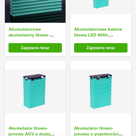
Akumulatorowe
Akumulatorowa bateria
akumulatory litowo-
litowa LED 40Ah,
jonowe 24 V 400Ah
akumulatory energii
Lifepo4 do układu
Lifepo4
Zapytanie teraz
Zapytanie teraz
słonecznego
Akumulator litowo-
Akumulator litowo-
jonowy AGV o dużej
jonowy o pojemności