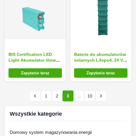
BIS Certification LED
Baterie do akumulatorów
Light Akumulator litowy
solarnych Lifepo4, 24 V
100Ah Akumulator o
50Ah Bateria fosforanu
wysokiej wydajności
litowo-żelazowego
Zapytanie teraz
Zapytanie teraz
1
2
3
...
10
Wszystkie kategorie
Domowy system magazynowania energii