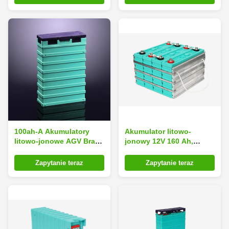
fosforanowa o
pojemności 200 Ahh
100ah-A Akumulatory
Akumulator litowo-
litowo-jonowe AGV Brak
jonowy 12V 160 Ah,
efektów pamięciowych
stosowany w
Wysoka stabilność
samochodach
Zapytanie teraz
Zapytanie teraz
elektrycznych o wysokiej
stabilności