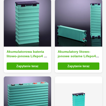
Akumulatorowa bateria
Akumulatory litowo-
litowo-jonowa Lifepo4 do
jonowe solarne Lifepo4
przechowywania energii
Akumulator 24V 200Ah-A
słonecznej 24v 100Ah-B
Zapytanie teraz
Zapytanie teraz