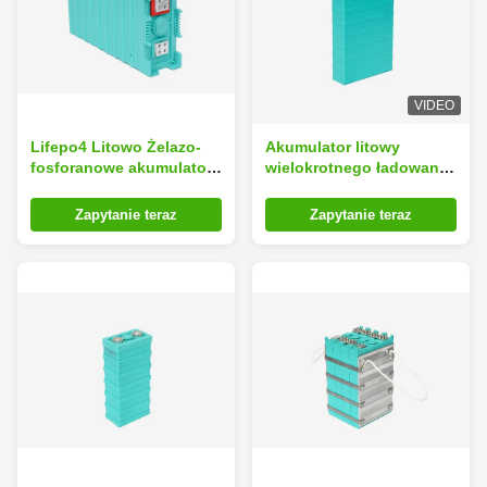
VIDEO
Lifepo4 Litowo Żelazo-
Akumulator litowy
fosforanowe akumulatory
wielokrotnego ładowania
do oświetlenia ulicznego
12V200Ah do samochodu
LED Wysokie
elektrycznego
Zapytanie teraz
Zapytanie teraz
bezpieczeństwo