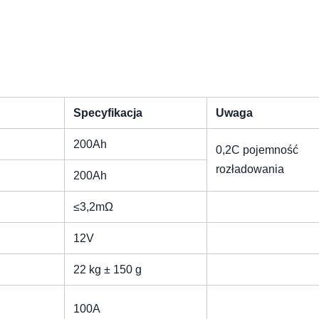
Specyfikacja
Uwaga
200Ah
0,2C pojemność
rozładowania
200Ah
≤3,2mΩ
12V
22 kg ± 150 g
100A