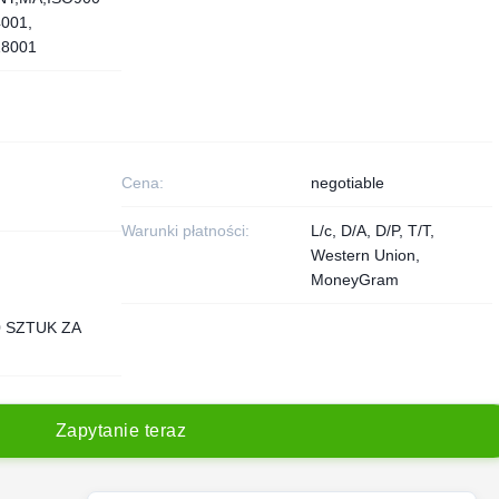
4001,
8001
Cena:
negotiable
Warunki płatności:
L/c, D/A, D/P, T/T,
Western Union,
MoneyGram
0 SZTUK ZA
Z
a
p
y
t
a
n
i
e
t
e
r
a
z