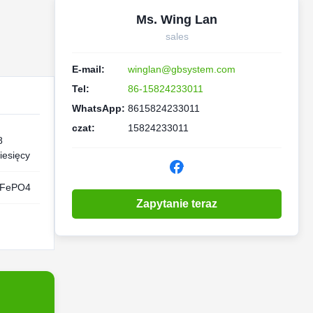
Ms. Wing Lan
sales
E-mail:
winglan@gbsystem.com
Tel:
86-15824233011
WhatsApp:
8615824233011
czat:
15824233011
8
iesięcy
iFePO4
Zapytanie teraz