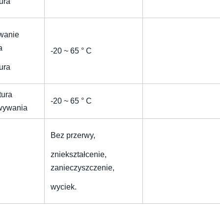
ura
wanie
a
-20 ~ 65 ° C
ura
tura
-20 ~ 65 ° C
wywania
Bez przerwy,
zniekształcenie,
zanieczyszczenie,
wyciek.