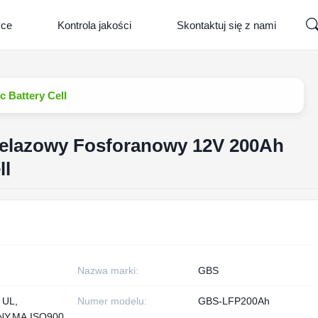
yce
Kontrola jakości
Skontaktuj się z nami
 Battery Cell
żelazowy Fosforanowy 12V 200Ah
ll
Nazwa marki:
GBS
 UL,
Numer modelu:
GBS-LFP200Ah
NY,MA,ISO900