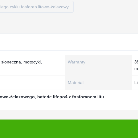
kiego cyklu fosforan litowo-żelazowy
 słoneczna, motocykl,
Warranty:
3
m
Material:
L
litowo-żelazowego
,
baterie lifepo4 z fosforanem litu