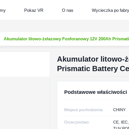
lmy
Pokaz VR
O nas
Wycieczka po fabr
Akumulator litowo-żelazowy Fosforanowy 12V 200Ah Prismatic
Akumulator litowo-
Prismatic Battery Ce
Podstawowe właściwości
Miejsce pochodzenia:
CHINY
Orzecznictwo:
CE, IEC,
TUV,PO