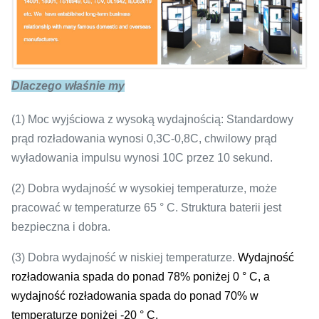
Maksymalne
1C
rozładowanie
Dlaczego właśnie my
Natychmiastowe
3C (10 s)
rozładowanie
(1) Moc wyjściowa z wysoką wydajnością: Standardowy
prąd rozładowania wynosi 0,3C-0,8C, chwilowy prąd
wyładowania impulsu wynosi 10C przez 10 sekund.
Koniec zwolnienia
3.0V
(2) Dobra wydajność w wysokiej temperaturze, może
pracować w temperaturze 65 ° C. Struktura baterii jest
Temperatura pracy
-20-65 ℃
bezpieczna i dobra.
(3) Dobra wydajność w niskiej temperaturze.
Wydajność
rozładowania spada do ponad 78% poniżej 0 ° C, a
Cykl życiowy
3000 cykli (0,5 C)
wydajność rozładowania spada do ponad 70% w
temperaturze poniżej -20 ° C.