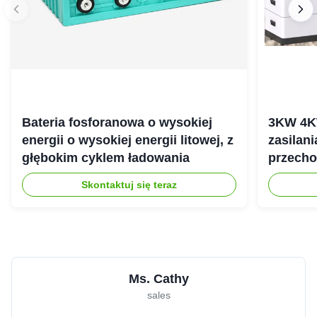
Bateria fosforanowa o wysokiej
3KW 4K
energii o wysokiej energii litowej, z
zasilan
głębokim cyklem ładowania
przecho
gospod
Skontaktuj się teraz
Ms. Cathy
sales