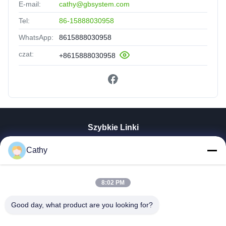
E-mail:
cathy@gbsystem.com
Tel:
86-15888030958
WhatsApp:
8615888030958
czat:
+8615888030958
Szybkie Linki
Do Domu
Cathy
Produkty
Filmy
8:02 PM
Pokaz VR
O Nas
Good day, what product are you looking for?
Wycieczka Po Fabryce
Kontrola Jakości