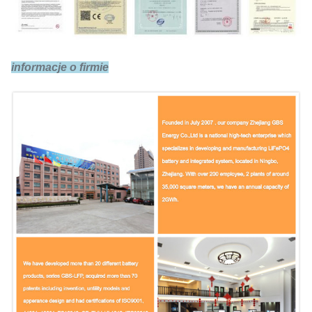
Impedancja
≤0,8mΩ
wewnętrzna
informacje o firmie
Opłata standardowa
0,5C
Szybkie ładowanie
1C
Koniec obciążenia
3,65V
Standardowe
0,5C
rozładowanie