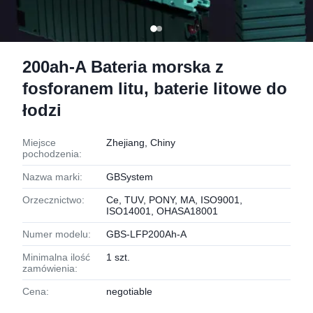
200ah-A Bateria morska z
fosforanem litu, baterie litowe do
łodzi
Miejsce
Zhejiang, Chiny
pochodzenia:
Nazwa marki:
GBSystem
Orzecznictwo:
Ce, TUV, PONY, MA, ISO9001,
ISO14001, OHASA18001
Numer modelu:
GBS-LFP200Ah-A
Minimalna ilość
1 szt.
zamówienia:
Cena:
negotiable