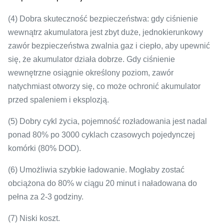
Waga
5,5 kg
(4) Dobra skuteczność bezpieczeństwa: gdy ciśnienie
wewnątrz akumulatora jest zbyt duże, jednokierunkowy
zawór bezpieczeństwa zwalnia gaz i ciepło, aby upewnić
Wymiary
142 × 57 × 485 mm
się, że akumulator działa dobrze.
Gdy ciśnienie
wewnętrzne osiągnie określony poziom, zawór
Muszla
PP
natychmiast otworzy się, co może ochronić akumulator
przed spaleniem i eksplozją.
(5) Dobry cykl życia, pojemność rozładowania jest nadal
ponad 80% po 3000 cyklach czasowych pojedynczej
komórki (80% DOD).
(6) Umożliwia szybkie ładowanie.
Mogłaby zostać
obciążona do 80% w ciągu 20 minut i naładowana do
pełna za 2-3 godziny.
(7) Niski koszt.