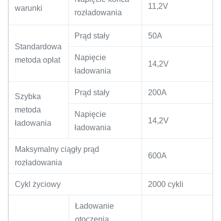
11,2V
warunki
rozładowania
Prąd stały
50A
Standardowa
Napięcie
metoda opłat
14,2V
ładowania
Prąd stały
200A
Szybka
metoda
Napięcie
14,2V
ładowania
ładowania
Maksymalny ciągły prąd
600A
rozładowania
Cykl życiowy
2000 cykli
Ładowanie
otoczenia