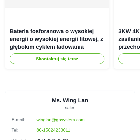
Bateria fosforanowa o wysokiej
3KW 4K
energii o wysokiej energii litowej, z
zasilan
głębokim cyklem ładowania
przecho
gospod
Skontaktuj się teraz
Ms. Wing Lan
sales
E-mail:
winglan@gbsystem.com
Tel:
86-15824233011