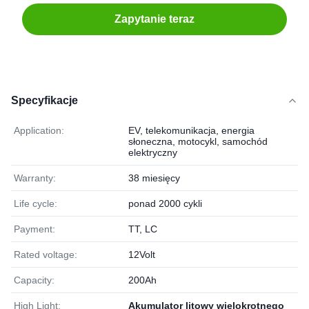
Zapytanie teraz
Specyfikacje
Application:
EV, telekomunikacja, energia
słoneczna, motocykl, samochód
elektryczny
Warranty:
38 miesięcy
Life cycle:
ponad 2000 cykli
Payment:
TT, LC
Rated voltage:
12Volt
Capacity:
200Ah
High Light:
Akumulator litowy wielokrotnego