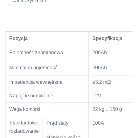
zanieczyszczeń.
Pozycja
Specyfikacja
Pojemność znamionowa
200Ah
Minimalna pojemność
200Ah
Impedancja wewnętrzna
≤3,2 mΩ
Napięcie nominalne
12V
Waga komórki
22 kg ± 150 g
Standardowe
Prąd stały
100A
rozładowanie
Napięcie końca