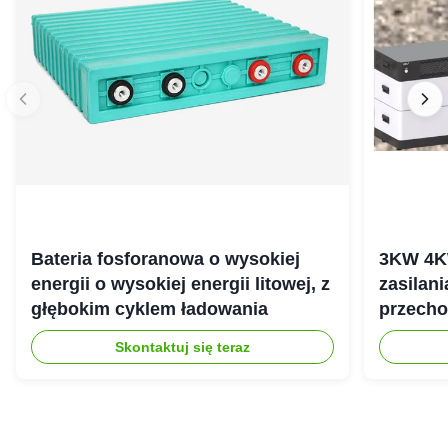
Bateria fosforanowa o wysokiej
3KW 4K
energii o wysokiej energii litowej, z
zasilan
głębokim cyklem ładowania
przecho
gospod
Skontaktuj się teraz