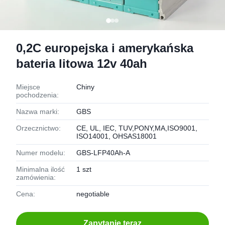
0,2C europejska i amerykańska
bateria litowa 12v 40ah
Miejsce
Chiny
pochodzenia:
Nazwa marki:
GBS
Orzecznictwo:
CE, UL, IEC, TUV,PONY,MA,ISO9001,
ISO14001, OHSAS18001
Numer modelu:
GBS-LFP40Ah-A
Minimalna ilość
1 szt
zamówienia:
Cena:
negotiable
Zapytanie teraz