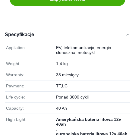
Specyfikacje
Appliation:
EV, telekomunikacja, energia
słoneczna, motocykl
Weight:
1,4 kg
Warranty:
38 miesięcy
Payment:
TT,LC
Life cycle:
Ponad 3000 cykli
Capacity:
40 Ah
High Light:
Amerykańska bateria litowa 12v
40ah
,
europejska bateria litowa 12v 40ah
,