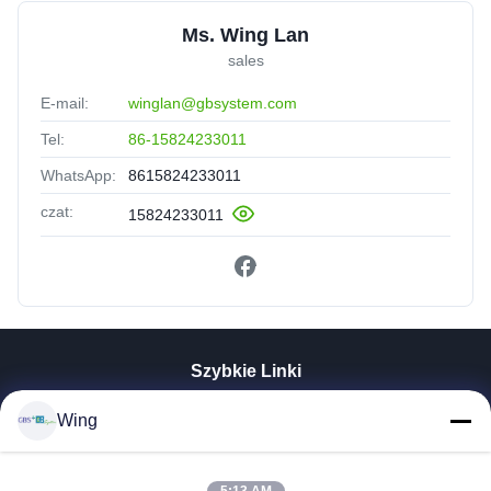
Ms. Wing Lan
sales
E-mail:
winglan@gbsystem.com
Tel:
86-15824233011
WhatsApp:
8615824233011
czat:
15824233011
Szybkie Linki
Do Domu
Wing
Produkty
Filmy