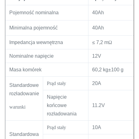
Pojemność nominalna
40Ah
Minimalna pojemność
40Ah
Impedancja wewnętrzna
≤ 7,2 m
Ω
Nominalne napięcie
12V
Masa komórek
60,2 kg±100 g
Prąd stały
20A
Standardowe
rozładowanie
Napięcie
końcowe
11.2V
warunki
rozładowania
Prąd stały
10A
Standardowa