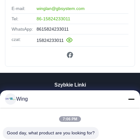
E-mail:
winglan@gbsystem.com
Tel:
86-15824233011
WhatsApp:
8615824233011
czat:
15824233011
Szybkie Linki
Do Domu
Wing
Produkty
Filmy
7:06 PM
Pokaz VR
O Nas
Good day, what product are you looking for?
Wycieczka Po Fabryce