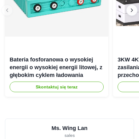
Bateria fosforanowa o wysokiej
3KW 4K
energii o wysokiej energii litowej, z
zasilan
głębokim cyklem ładowania
przecho
gospod
Skontaktuj się teraz
Ms. Wing Lan
sales