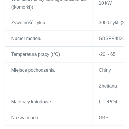
10 kW
((komórki))
Żywotność cyklu
3000 cykli (2
Numer modelu
GBSFP48200
Temperatura pracy ((°C)
-20 ~ 65
Miejsce pochodzenia
Chiny
Zhejiang
Materiały katodowe
LiFePO4
Nazwa marki
GBS