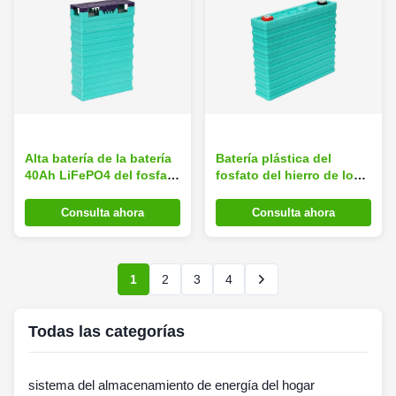
Alta batería de la batería
Batería plástica del
40Ah LiFePO4 del fosfato
fosfato del hierro de los
del hierro del litio de la
Pp Shell Li para el poder
tarifa de la carga
de la energía solar/del
Consulta ahora
Consulta ahora
respaldo
1
2
3
4
Todas las categorías
sistema del almacenamiento de energía del hogar