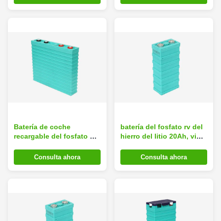
energía
Batería de coche
batería del fosfato rv del
recargable del fosfato del
hierro del litio 20Ah, vida
hierro del litio Lifepo4 de
de servicio larga de la
la capacidad grande
batería de Lifepo4 rv
Consulta ahora
Consulta ahora