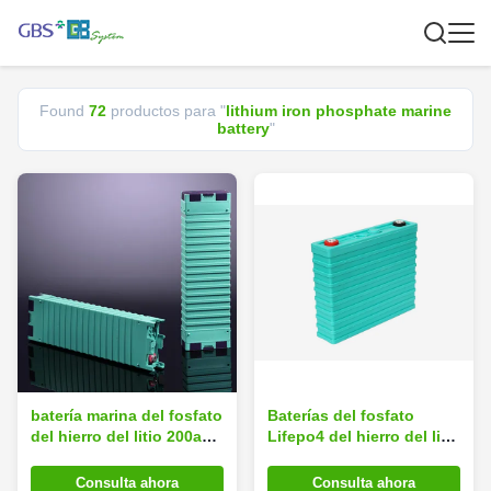
Found
72
productos para "
lithium iron phosphate marine
battery
"
batería marina del fosfato
Baterías del fosfato
del hierro del litio 200ah-
Lifepo4 del hierro del litio
A, baterías de litio para
para el sistema 200Ah-B
los barcos
del almacenamiento de
Consulta ahora
Consulta ahora