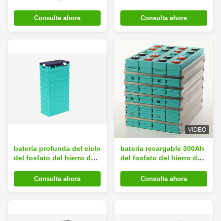
prismático de la ión de
de litio para el motor
litio amistoso
eléctrico del barco
Consulta ahora
Consulta ahora
VIDEO
batería profunda del ciclo
batería recargable 300Ah
del fosfato del hierro del
del fosfato del hierro del
litio 3.2v para la vespa y
litio del almacenamiento
la motocicleta
12V
Consulta ahora
Consulta ahora