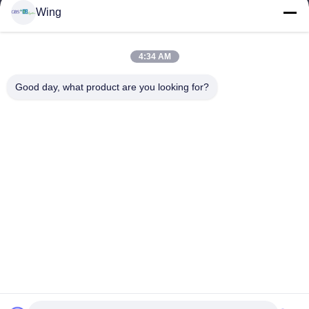
En Casa
Wing
Productos
Los Vídeos
Espectáculo VR
4:34 AM
Sobre Nosotros
Good day, what product are you looking for?
Recorrido Por La Fábrica
Control De Calidad
Contacta Con Nosotros
Solicitar Una Cita
Zhejiang GBS Energy Co., Ltd.
86-574-58122572
winglan@gbsystem.com
Follow Us