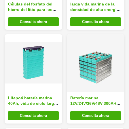
Células del fosfato del
larga vida marina de la
hierro del litio para los
densidad de alta energía
touring car, batería de
de la batería del fosfato
Atv de la ión de litio
del hierro del litio de 3.2V
Consulta ahora
Consulta ahora
Lifepo4
60Ah
Lifepo4 batería marina
Batería marina
40Ah, vida de ciclo larga
12V/24V/36V/48V 300AH
de la batería profunda del
de la ión de litio
ciclo rv del litio
respetuosa del medio
Consulta ahora
Consulta ahora
ambiente