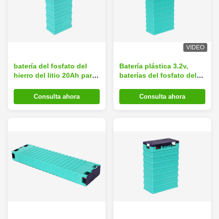
VIDEO
batería del fosfato del
Batería plástica 3.2v,
hierro del litio 20Ah para
baterías del fosfato del
rv/los vehículos
hierro del litio de Shell de
eléctricos/infante de
coche eléctrico Lifepo4
Consulta ahora
Consulta ahora
marina