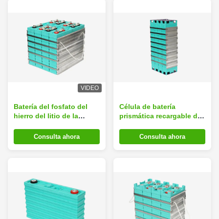
VIDEO
Batería del fosfato del
Célula de batería
hierro del litio de la
prismática recargable de
descarga de la alta tasa
la batería 12V 200Ah del
para el ciclo profundo de
fosfato del hierro del litio
Consulta ahora
Consulta ahora
los coches 12V 300Ah