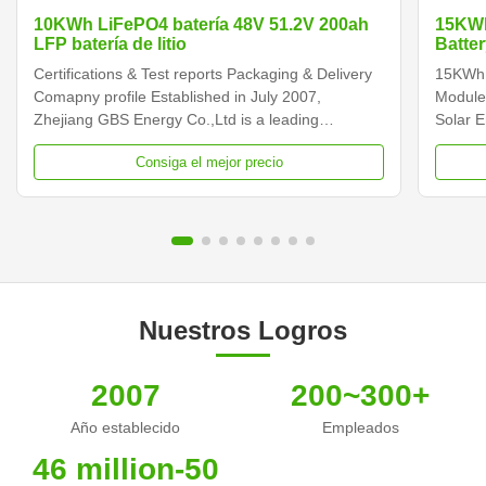
10KWh LiFePO4 batería 48V 51.2V 200ah
15KWh
LFP batería de litio
Batter
Stora
Certifications & Test reports Packaging & Delivery
15KWh 
Syst
Comapny profile Established in July 2007,
Module
Zhejiang GBS Energy Co.,Ltd is a leading
Solar 
company manufacturing large capacity plastic shell
Batter
Consiga el mejor precio
lithium iron phosphate battery in China. Our plastic
Module
shell insulated lithium battery takes the lead in the
Batter
industry ...
PACK Pr
Nuestros Logros
2007
200~300+
Año establecido
Empleados
46 million-50