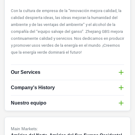
Con la cultura de empresa de la “innovación mejora calidad, la
calidad despierta ideas, las ideas mejoran la humanidad del
ambiente y de las ventajas del ambiente” y el alcohol de la
compañía del “equipo salvaje del ganso”. Zhejiang GBS mejora
continuamente calidad y servicios. Nos dedicamos en producir
y promover usos verdes de la energía en el mundo. ¡Creemos
que la energía verde dominará el futuro!
Our Services
Servicio excelente de la preventa y después del
Company's History
servicio de venta.
Nuestro equipo
1.
Trabajo de cerca junto en el proceso de diseño;
Equipo de gansos:
2.
Proporcione el producto derecho a los requisitos de
cliente del partido;
Main Markets:
Un grupo de volar salvaje de los gansos en dirección Sur
3.
Consiga la aprobación de cliente en el producto final.