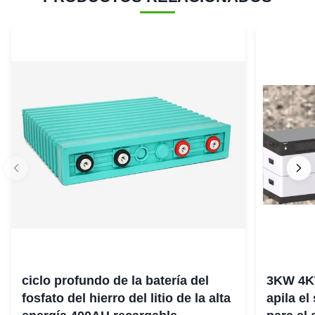
ciclo profundo de la batería del
3KW 4K
fosfato del hierro del litio de la alta
apila el