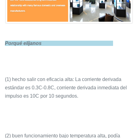
Descarga estándar
0.5C
Porqué elíjanos
(1) hecho salir con eficacia alta: La corriente derivada
Descarga máxima
1C
estándar es 0.3C-0.8C, corriente derivada inmediata del
impulso es 10C por 10 segundos.
Descarga
3C (10s)
instantánea
(2) buen funcionamiento bajo temperatura alta, podía