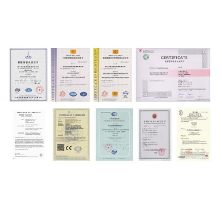
Capacidad
200Ah
clasificada
Voltaje nominal
3.2V
Impedancia interna
≤0.8mΩ