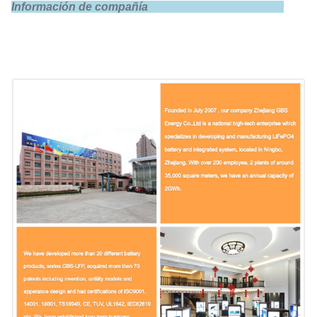
Información de compañía
Carga estándar
0.5C
Ayuna la carga
1C
Extremo de la carga
3.65V