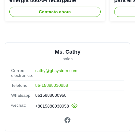
energía 400AH recargable
para el
del hog
Contacto ahora
Ms. Cathy
sales
Correo
cathy@gbsystem.com
electrónico:
Teléfono:
86-15888030958
Whatsapp:
8615888030958
wechat:
+8615888030958