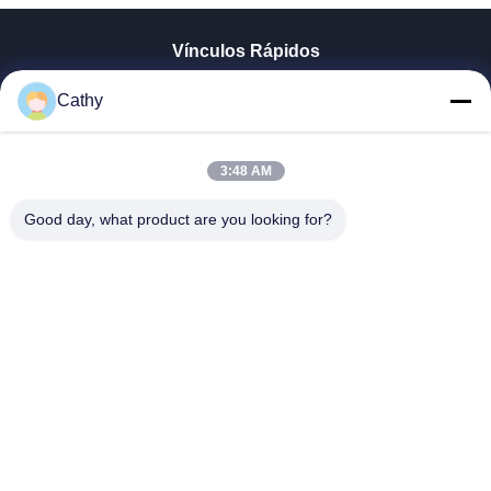
Vínculos Rápidos
En Casa
Cathy
Productos
Los Vídeos
3:48 AM
Espectáculo VR
Sobre Nosotros
Good day, what product are you looking for?
Recorrido Por La Fábrica
Control De Calidad
Contacta Con Nosotros
Solicitar Una Cita
Zhejiang GBS Energy Co., Ltd.
86-574-58122572
winglan@gbsystem.com