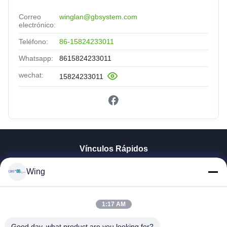
Correo
winglan@gbsystem.com
electrónico:
Teléfono:
86-15824233011
Whatsapp:
8615824233011
wechat:
15824233011
Vínculos Rápidos
En Casa
Wing
Productos
Los Vídeos
1:17 AM
Espectáculo VR
Sobre Nosotros
Good day, what product are you looking for?