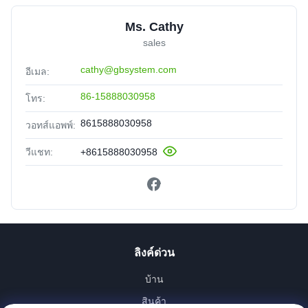
Ms. Cathy
sales
cathy@gbsystem.com
อีเมล:
86-15888030958
โทร:
8615888030958
วอทส์แอพพ์:
วีแชท:
+8615888030958
ลิงค์ด่วน
บ้าน
สินค้า