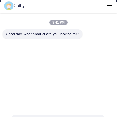
Cathy
วิดีโอ
รายการ VR
เกี่ยวกับเรา
9:41 PM
ทัวร์โรงงาน
Good day, what product are you looking for?
การควบคุมคุณภาพ
ติดต่อเรา
ขอทุน
Zhejiang GBS Energy Co., Ltd.
86-574-58122572
winglan@gbsystem.com
Follow Us