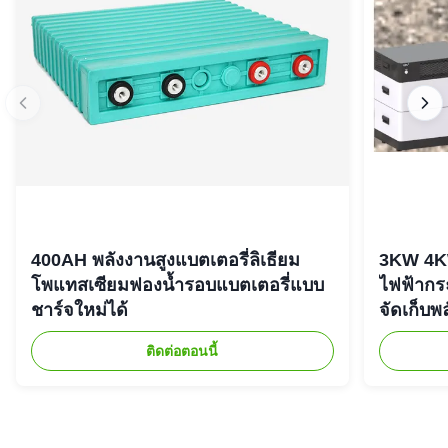
400AH พลังงานสูงแบตเตอรี่ลิเธียม
3KW 4K
โพแทสเซียมฟองน้ำรอบแบตเตอรี่แบบ
ไฟฟ้ากร
ชาร์จใหม่ได้
จัดเก็บพ
ติดต่อตอนนี้