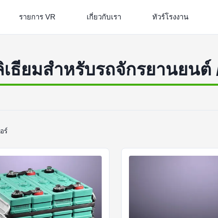
รายการ VR
เกี่ยวกับเรา
ทัวร์โรงงาน
ลิเธียมสำหรับรถจักรยานยนต์ /
อร์