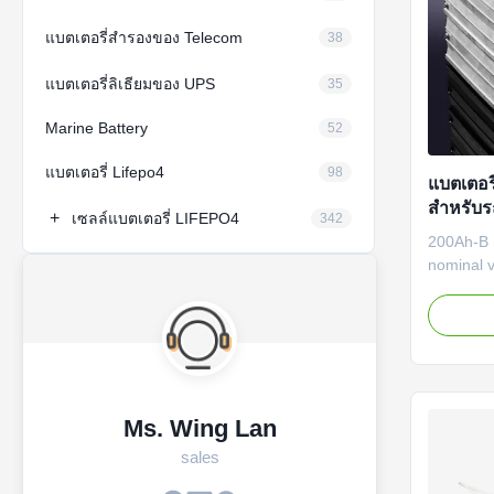
แบตเตอรี่สำรองของ Telecom
38
แบตเตอรี่ลิเธียมของ UPS
35
Marine Battery
52
แบตเตอรี่ Lifepo4
98
แบตเตอร
สำหรับร
+
เซลล์แบตเตอรี่ LIFEPO4
342
จักรยาน
200Ah-B 
Life
nominal v
marine/el
Long life
resistanc
discharg
temperat
and quick
Ms. Wing Lan
discharge
Why Choo
sales
efficienc