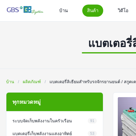
บ้าน
สินค้า
วิดีโอ
แบตเตอรี่
บ้าน
/
ผลิตภัณฑ์
/
แบตเตอรี่ลิเธียมสำหรับรถจักรยานยนต์ / สกูตเต
ทุกหมวดหมู่
ระบบจัดเก็บพลังงานในครัวเรือน
91
แบตเตอรี่เก็บพลังงานแสงอาทิตย์
53