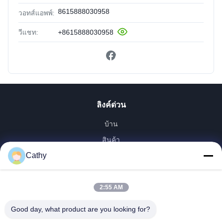
8615888030958
วอทส์แอพพ์:
วีแชท:
+8615888030958
ลิงค์ด่วน
บ้าน
สินค้า
Cathy
วิดีโอ
รายการ VR
เกี่ยวกับเรา
2:55 AM
ทัวร์โรงงาน
Good day, what product are you looking for?
การควบคุมคุณภาพ