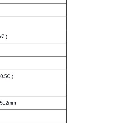
ที )
0.5C )
85±2mm