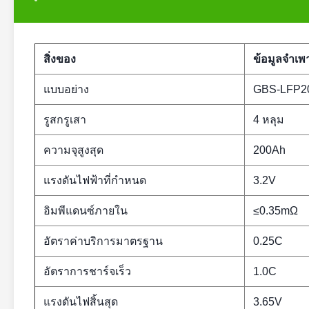
สิ่งของ
ข้อมูลจำเพ
แบบอย่าง
GBS-LFP2
รูสกรูเสา
4 หลุม
ความจุสูงสุด
200Ah
แรงดันไฟฟ้าที่กำหนด
3.2V
อิมพีแดนซ์ภายใน
≤0.35mΩ
อัตราค่าบริการมาตรฐาน
0.25C
อัตราการชาร์จเร็ว
1.0C
แรงดันไฟสิ้นสุด
3.65V