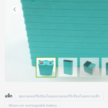
แท็ก
ชุดแบตเตอรี่ลิเธียมไอออนแบตเตอรี่ลิเธียมไอออนรอบลึก
lithium ion rechargeable battery