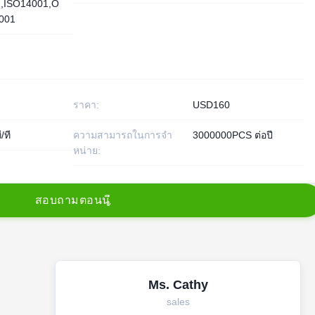
,ISO14001,O
001
ราคา:
USD160
/ที
ความสามารถในการจํา
3000000PCS ต่อปี
หน่าย:
ส
อ
บ
ถ
า
ม
ต
อ
น
น
Ms. Cathy
sales