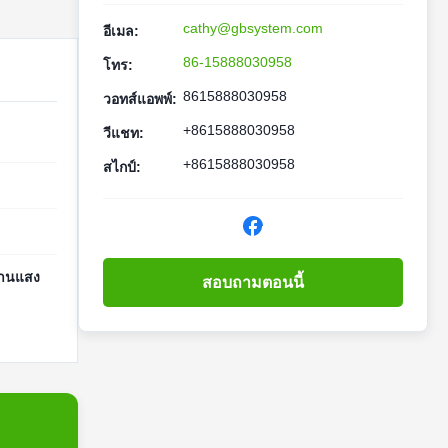
cathy@gbsystem.com
อีเมล:
86-15888030958
โทร:
8615888030958
วอทส์แอพพ์:
+8615888030958
วีแชท:
+8615888030958
สไกป์:
งงานแสง
สอบถามตอนนี้