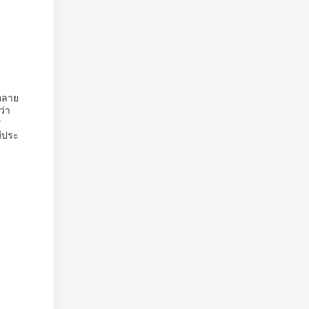
กหลาย
ว่า
ร
มีประ