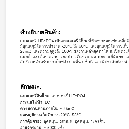
คําอธิบายสินค้า:
แบตเตอรี่ LiFePO4 เป็นแบตเตอรี่ลิธีียมที่ทําจากฟอสเฟตเหล็กล
มีอุณหภูมิในการทํางาน -20°C ถึง 60°C และอุณหภูมิในการเก็บร
25mΩ และความจุสูงถึง 100Ahผลงานที่ดีที่สุดทําให้มันเป็นตัวเล
แพทย์, และอื่นๆ ด้วยการก่อสร้างที่แข็งแกร่ง, ผลงานที่มั่นคง,
สิทธิภาพสําหรับการเก็บพลังงานที่น่าเชื่อถือและมีประสิทธิภาพ.
ลักษณะ:
แบตเตอรี่ลิทธิียม
: แบตเตอรี่ LiFePO4
กระแสไฟฟ้า
: 1C
ความต้านทานภายใน
: ≤ 25mΩ
อุณหภูมิการเก็บรักษา
: -20°C~55°C
การคุ้มครอง
: อุดหนุน, อุดหนุน, อุดหนุน, วงจรสั้น
อายุจักรยาน
: ≥ 5000 ครั้ง