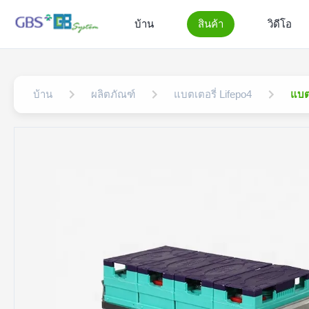
บ้าน
สินค้า
วิดีโอ
บ้าน
ผลิตภัณฑ์
แบตเตอรี่ Lifepo4
แบต