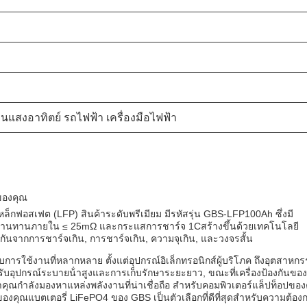
นแสงอาทิตย์ รถไฟฟ้า เครื่องมือไฟฟ้า
รของคุณ
หล็กฟอสเฟต (LFP) สินค้าระดับพรีเมียม มีรหัสรุ่น GBS-LFP100Ah ซึ่งมี
ามต้านทานภายใน ≤ 25mΩ และกระแสการชาร์จ 1Cสร้างขึ้นด้วยเทคโนโลยี
งกันจากการชาร์จเกิน, การชาร์จเกิน, ความจุเกิน, และวงจรสั้น
บการใช้งานที่หลากหลาย ตั้งแต่อุปกรณ์อิเล็กทรอนิกส์ผู้บริโภค ถึงอุตสาหก
ับอุปกรณ์ระบายน้ําสูงและการเก็บรักษาระยะยาว, ขณะที่เครื่องป้องกันขอ
คุณกําลังมองหาแหล่งพลังงานที่น่าเชื่อถือ สําหรับคอมพิวเตอร์แล็ปท็อปขอ
องคุณแบตเตอรี่ LiFePO4 ของ GBS เป็นตัวเลือกที่ดีที่สุดสําหรับความต้อง