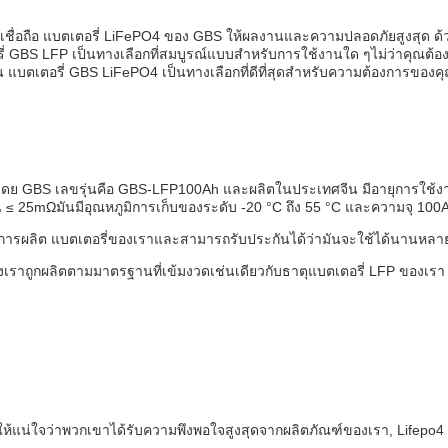
น่าเชื่อถือ แบตเตอรี่ LiFePO4 ของ GBS ให้ผลงานและความปลอดภัยสูงสุด ด้
ี่ GBS LFP เป็นทางเลือกที่สมบูรณ์แบบสําหรับการใช้งานใด ๆไม่ว่าคุณต้อ
งาน แบตเตอรี่ GBS LiFePO4 เป็นทางเลือกที่ดีที่สุดสําหรับความต้องการของค
ิตโดย GBS เลขรุ่นคือ GBS-LFP100Ah และผลิตในประเทศจีน มีอายุการใช้ง
25mΩมันมีอุณหภูมิการเก็บของระดับ -20 °C ถึง 55 °C และความจุ 100
ดในการผลิต แบตเตอรี่ของเราและสามารถรับประกันได้ว่ามันจะใช้ได้นานหลาย
เราถูกผลิตตามมาตรฐานที่เข้มงวดเช่นเดียวกับธาตุแบตเตอรี่ LFP ของเรา
ให้แน่ใจว่าพวกเขาได้รับความพึงพอใจสูงสุดจากผลิตภัณฑ์ของเรา, Lifepo4