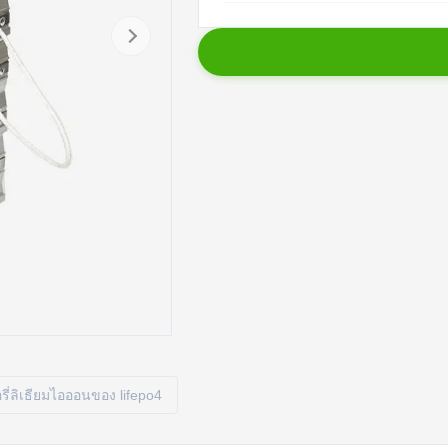
ี่ลิเธียมไอออนของ lifepo4