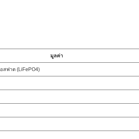
มูลค่า
กฟอสฟาต (LiFePO4)