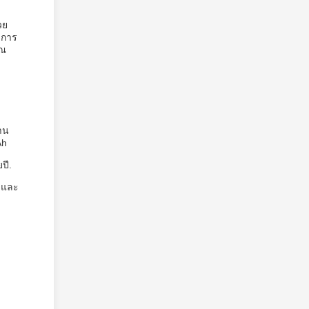
วย
งการ
ุณ
าน
Ah
ปี.
 และ