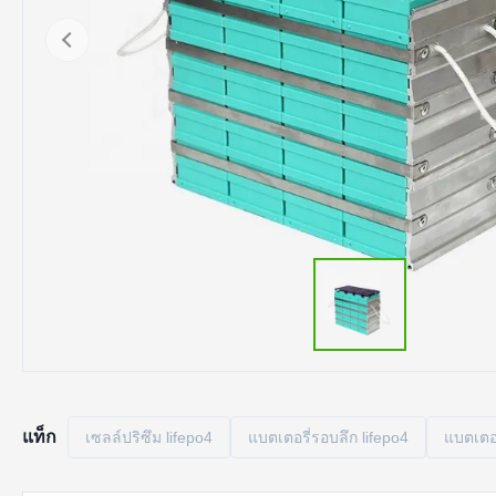
แท็ก
เซลล์ปริซึม lifepo4
แบตเตอรี่รอบลึก lifepo4
แบตเตอร