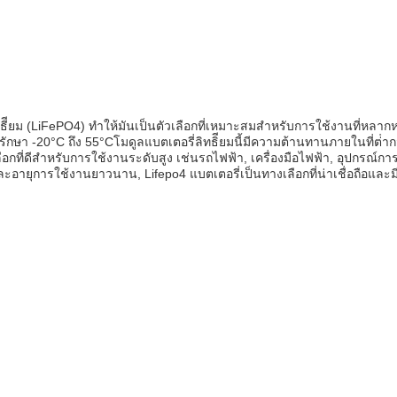
ิธีียม (LiFePO4) ทําให้มันเป็นตัวเลือกที่เหมาะสมสําหรับการใช้งานที่หลา
ักษา -20°C ถึง 55°Cโมดูลแบตเตอรี่ลิทธิียมนี้มีความต้านทานภายในที่ต่ําก
ือกที่ดีสําหรับการใช้งานระดับสูง เช่นรถไฟฟ้า, เครื่องมือไฟฟ้า, อุปกรณ์กา
 และอายุการใช้งานยาวนาน, Lifepo4 แบตเตอรี่เป็นทางเลือกที่น่าเชื่อถือและ