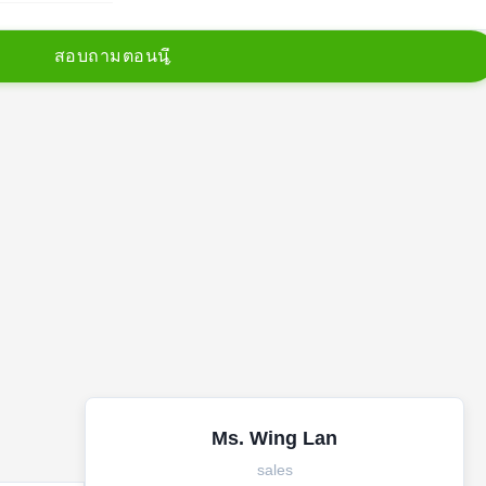
ส
อ
บ
ถ
า
ม
ต
อ
น
น
Ms. Wing Lan
sales