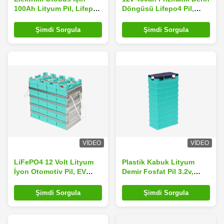
100Ah Lityum Pil, Lifepo4
Döngüsü Lifepo4 Pil,
Elektrikli Araba Aküleri
Lifepo4 Elektrikli Araba
Uzun Ömürlü
Aküleri
Şimdi Sorgula
Şimdi Sorgula
VIDEO
VIDEO
LiFePO4 12 Volt Lityum
Plastik Kabuk Lityum
İyon Otomotiv Pil, EV
Demir Fosfat Pil 3.2v,
Lityum Pil Paketi
Lifepo4 Elektrikli Araba
Aküleri
Şimdi Sorgula
Şimdi Sorgula