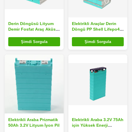
Derin Döngüsü Lityum
Elektrikli Araçlar Derin
Demir Fosfat Araç Aküsü
Döngü PP Shell Lifepo4
12V 60Ah Uzun Çevrim
Araç Aküsü
Ömrü
Şimdi Sorgula
Şimdi Sorgula
Elektrikli Araba Prizmatik
Elektrikli Araba 3.2V 75Ah
50Ah 3.2V Lityum İyon Pil
için Yüksek Enerji
Yoğunluğu Hücre