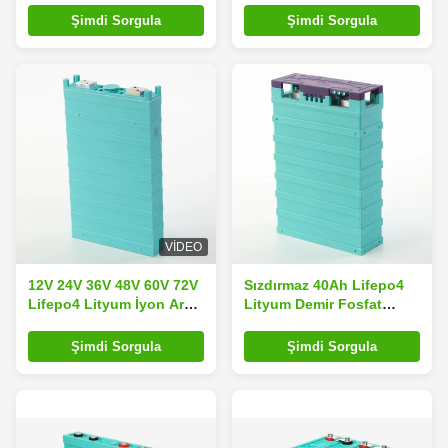
Prizmatik LiFePO4 Pil
Şimdi Sorgula
Şimdi Sorgula
Paketi
VIDEO
12V 24V 36V 48V 60V 72V
Sızdırmaz 40Ah Lifepo4
Lifepo4 Lityum İyon Araç
Lityum Demir Fosfat
Aküsü 50Ah UL1642
Araba Aküsü GBS-
Sertifikalı
LFP40Ah
Şimdi Sorgula
Şimdi Sorgula