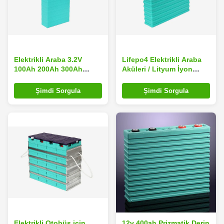
Elektrikli Araba 3.2V
Lifepo4 Elektrikli Araba
100Ah 200Ah 300Ah
Aküleri / Lityum İyon
400Ah için Hafif Lityum
Otomatik Pil 200Ah Çevre
Pil
Dostu
Şimdi Sorgula
Şimdi Sorgula
Elektrikli Otobüs için
12v 400ah Prizmatik Derin