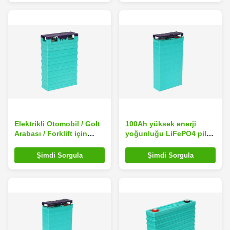
Elektrikli Otomobil / Golt
100Ah yüksek enerji
Arabası / Forklift için
yoğunluğu LiFePO4 pil
40Ah Lityum İyon Piller
Elektrikli Araba Için
Lityum Pil, Lityum İyon
Şimdi Sorgula
Şimdi Sorgula
Otomotiv Yedek Pil