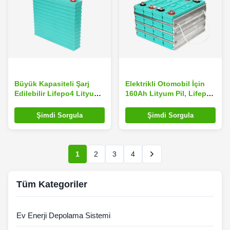
Büyük Kapasiteli Şarj
Elektrikli Otomobil İçin
Edilebilir Lifepo4 Lityum
160Ah Lityum Pil, Lifepo4
Demir Fosfat Araba
Araç Aküsünün
Aküsü
Değiştirilmesi
Şimdi Sorgula
Şimdi Sorgula
1
2
3
4
Tüm Kategoriler
Ev Enerji Depolama Sistemi