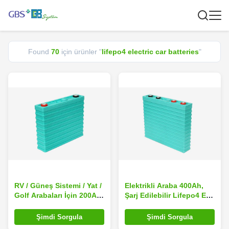
Found
70
için ürünler "
lifepo4 electric car batteries
"
RV / Güneş Sistemi / Yat /
Elektrikli Araba 400Ah,
Golf Arabaları İçin 200Ah
Şarj Edilebilir Lifepo4 EV
Lifepo4 Lityum İyon Pil
Pil Paketi İçin Lityum Pil
Şimdi Sorgula
Şimdi Sorgula