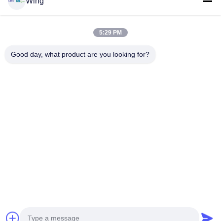
Wing
Ürün
Videolar
VR Gösterisi
5:29 PM
Bizim Hakkımızda
Good day, what product are you looking for?
Fabrika Turu
Kalite Kontrolü
Bizimle İletişim
Bir İndirim İste
Zhejiang GBS Energy Co., Ltd.
86-574-58122572
winglan@gbsystem.com
Follow Us
© 2026 Zhejiang GBS Energy Co., Ltd.. All Rights Reserved.