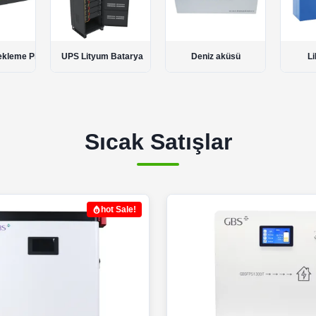
kleme Pilleri
UPS Lityum Batarya
Deniz aküsü
Li
Sıcak Satışlar
hot Sale!