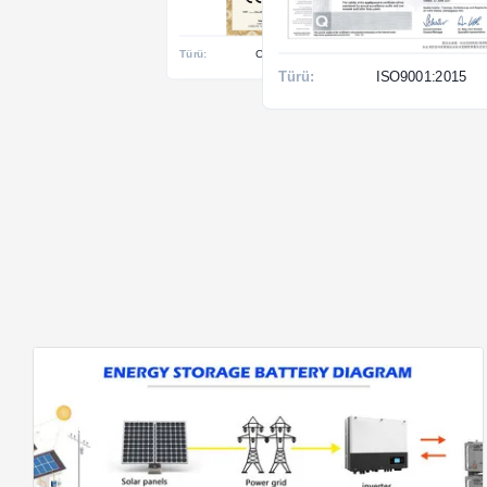
Türü:
ISO9001:2015
Türü:
IATF 16949:2016