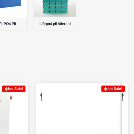
FePO4 Pil
Lifepo4 pil hücresi
hot Sale!
hot Sale!