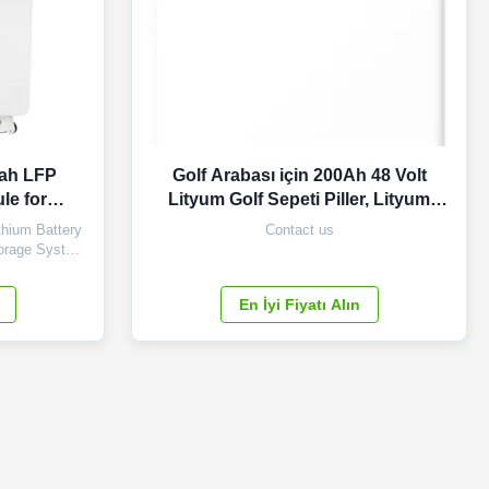
ah LFP
Golf Arabası için 200Ah 48 Volt
le for
Lityum Golf Sepeti Piller, Lityum
ge System
İyon Pil
hium Battery
Contact us
 System
torage System
5KWh LiFePO4
LFP Lithium
En İyi Fiyatı Alın
l ESS 15KWh
2V 300ah LFP
Views Front