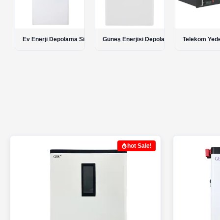
Ev Enerji Depolama Sistemi
Güneş Enerjisi Depolama Pilleri
Telekom Yede
hot Sale!