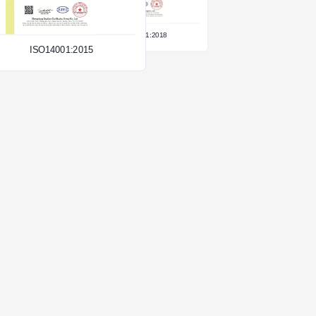
Türü:
CE
ISO45001:2018