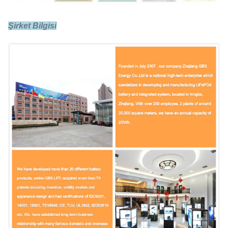
İç empedans
Şirket Bilgisi
0.5C
Standart fiyat
1C
Hızlı şarj
3.65V
Şarj sonu
0.5C
Standart deşarj
1C
Maksimum deşarj