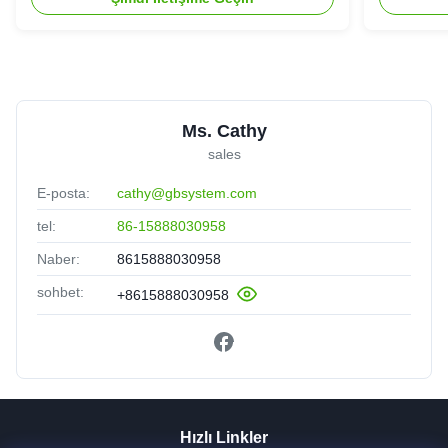
Ms. Cathy
sales
E-posta:
cathy@gbsystem.com
tel:
86-15888030958
Naber:
8615888030958
sohbet:
+8615888030958
Hızlı Linkler