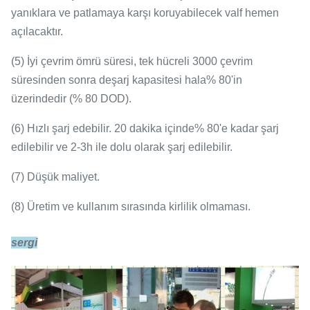
PP
Kabuk
yanıklara ve patlamaya karşı koruyabilecek valf hemen
açılacaktır.
(5) İyi çevrim ömrü süresi, tek hücreli 3000 çevrim
süresinden sonra deşarj kapasitesi hala% 80'in
üzerindedir (% 80 DOD).
(6) Hızlı şarj edebilir.
20 dakika içinde% 80'e kadar şarj
edilebilir ve 2-3h ile dolu olarak şarj edilebilir.
(7) Düşük maliyet.
(8) Üretim ve kullanım sırasında kirlilik olmaması.
sergi