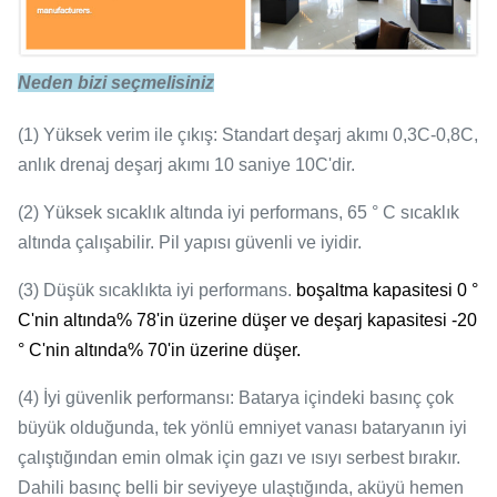
3C (10s)
Ani deşarj
Neden bizi seçmelisiniz
2.8V
Boşalma sonu
(1) Yüksek verim ile çıkış: Standart deşarj akımı 0,3C-0,8C,
anlık drenaj deşarj akımı 10 saniye 10C'dir.
-20-65 ℃
Çalışma sıcaklığı
(2) Yüksek sıcaklık altında iyi performans, 65 ° C sıcaklık
altında çalışabilir. Pil yapısı güvenli ve iyidir.
3000 döngü (0.5C)
Hayat döngüsü
(3) Düşük sıcaklıkta iyi performans.
boşaltma kapasitesi 0 °
C'nin altında% 78'in üzerine düşer ve deşarj kapasitesi -20
2.0kg
Ağırlık
° C'nin altında% 70'in üzerine düşer.
(4) İyi güvenlik performansı: Batarya içindeki basınç çok
126 x 65 x 190mm
büyük olduğunda, tek yönlü emniyet vanası bataryanın iyi
boyutlar
çalıştığından emin olmak için gazı ve ısıyı serbest bırakır.
Dahili basınç belli bir seviyeye ulaştığında, aküyü hemen