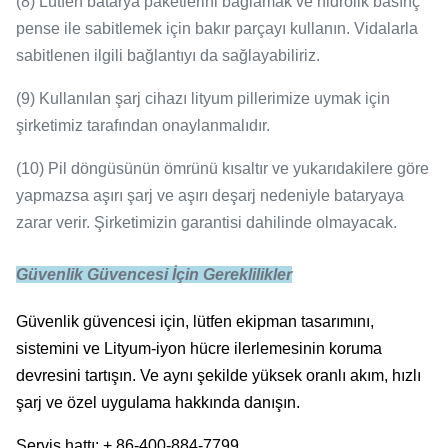
(8) Lütfen batarya paketlerini bağlamak ve hidrolik basınç
pense ile sabitlemek için bakır parçayı kullanın.
Vidalarla
sabitlenen ilgili bağlantıyı da sağlayabiliriz.
(9) Kullanılan şarj cihazı lityum pillerimize uymak için
şirketimiz tarafından onaylanmalıdır.
(10) Pil döngüsünün ömrünü kısaltır ve yukarıdakilere göre
yapmazsa aşırı şarj ve aşırı deşarj nedeniyle bataryaya
zarar verir.
Şirketimizin garantisi dahilinde olmayacak.
Güvenlik Güvencesi İçin Gereklilikler
Güvenlik güvencesi için, lütfen ekipman tasarımını,
sistemini ve Lityum-iyon hücre ilerlemesinin koruma
devresini tartışın.
Ve aynı şekilde yüksek oranlı akım, hızlı
şarj ve özel uygulama hakkında danışın.
Servis hattı: + 86-400-884-7799