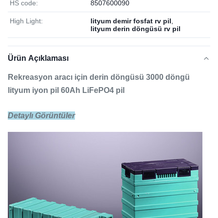
HS code:
8507600090
High Light:
lityum demir fosfat rv pil
,
lityum derin döngüsü rv pil
Ürün Açıklaması
Rekreasyon aracı için derin döngüsü 3000 döngü
lityum iyon pil 60Ah LiFePO4 pil
Detaylı Görüntüler