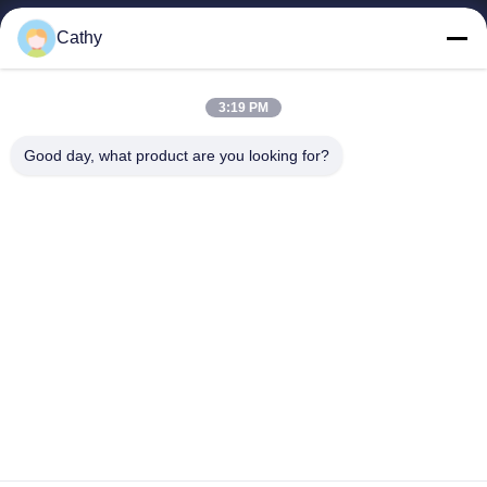
Evde
Cathy
Ürün
Videolar
3:19 PM
VR Gösterisi
Bizim Hakkımızda
Good day, what product are you looking for?
Fabrika Turu
Kalite Kontrolü
Bizimle İletişim
Bir İndirim İste
Zhejiang GBS Energy Co., Ltd.
86-574-58122572
winglan@gbsystem.com
Follow Us