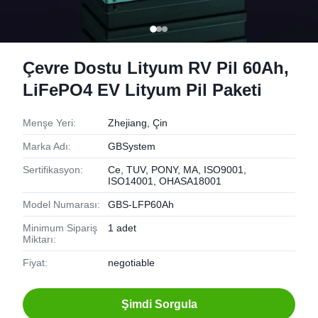
Çevre Dostu Lityum RV Pil 60Ah,
LiFePO4 EV Lityum Pil Paketi
Menşe Yeri:
Zhejiang, Çin
Marka Adı:
GBSystem
Sertifikasyon:
Ce, TUV, PONY, MA, ISO9001,
ISO14001, OHASA18001
Model Numarası:
GBS-LFP60Ah
Minimum Sipariş
1 adet
Miktarı:
Fiyat:
negotiable
Şimdi Sorgula