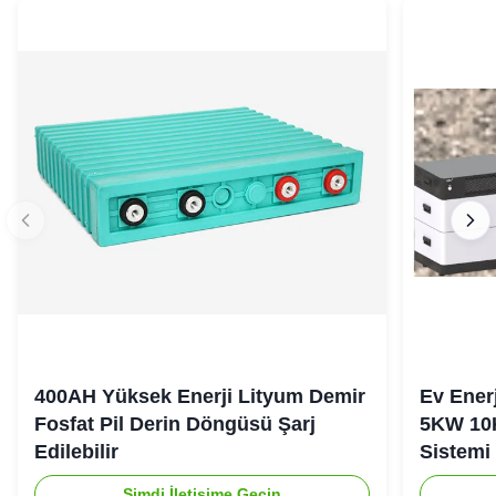
400AH Yüksek Enerji Lityum Demir
Ev Ener
Fosfat Pil Derin Döngüsü Şarj
5KW 10
Edilebilir
Sistemi
Şimdi İletişime Geçin