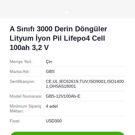
A Sınıfı 3000 Derin Döngüler
Lityum İyon Pil Lifepo4 Cell
100ah 3,2 V
Menşe Yeri:
Çin
Marka Adı:
GBS
Sertifikasyon:
CE,UL,IEC62619,TUV,ISO9001,ISO1400
1,OHSAS18001
Model Numarası:
GBS-12V100Ah-E
Minimum Sipariş
4 adet
Miktarı:
Fiyat:
USD300