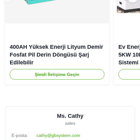
400AH Yüksek Enerji Lityum Demir
Ev Ener
Fosfat Pil Derin Döngüsü Şarj
5KW 10
Edilebilir
Sistemi
Şimdi İletişime Geçin
Ms. Cathy
sales
E-posta:
cathy@gbsystem.com