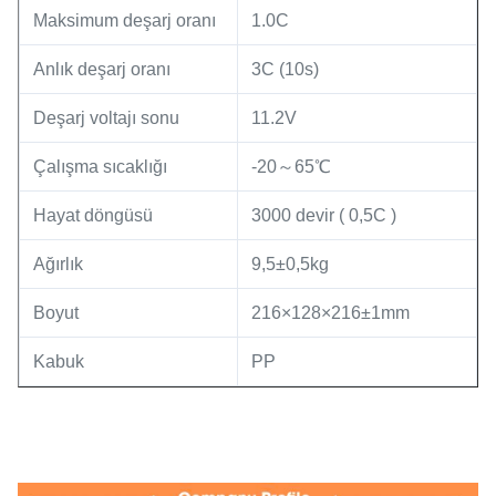
Maksimum deşarj oranı
1.0C
Anlık deşarj oranı
3C (10s)
Deşarj voltajı sonu
11.2V
Çalışma sıcaklığı
-20～65℃
Hayat döngüsü
3000 devir ( 0,5C )
Ağırlık
9,5±0,5kg
Boyut
216×128×216±1mm
Kabuk
PP