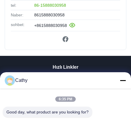
tel:
86-15888030958
Naber:
8615888030958
sohbet:
+8615888030958
Hızlı Linkler
Evde
Cathy
Ürün
Videolar
VR Gösterisi
6:35 PM
Bizim Hakkımızda
Good day, what product are you looking for?
Fabrika Turu
Kalite Kontrolü
Bizimle İletişim