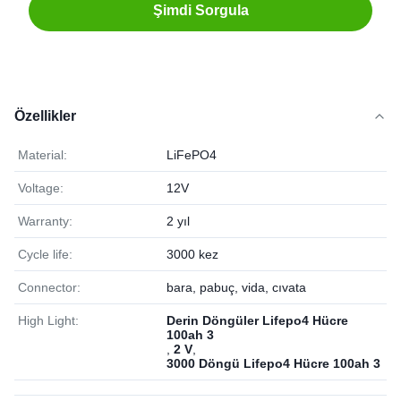
Şimdi Sorgula
Özellikler
Material:
LiFePO4
Voltage:
12V
Warranty:
2 yıl
Cycle life:
3000 kez
Connector:
bara, pabuç, vida, cıvata
High Light:
Derin Döngüler Lifepo4 Hücre
100ah 3
,
2 V
,
3000 Döngü Lifepo4 Hücre 100ah 3