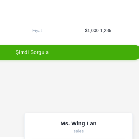
Fiyat:
$1,000-1,285
Ş
i
m
d
i
S
o
r
g
u
l
a
Ms. Wing Lan
sales