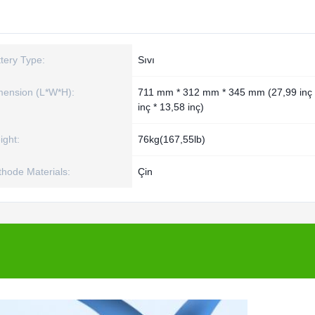
tery Type:
Sıvı
mension (L*W*H):
711 mm * 312 mm * 345 mm (27,99 inç 
inç * 13,58 inç)
ight:
76kg(167,55lb)
hode Materials:
Çin