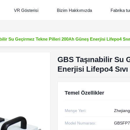
VR Gösterisi
Bizim Hakkımızda
Fabrika tu
ilir Su Geçirmez Tekne Pilleri 200Ah Güneş Enerjisi Lifepo4 Sı
GBS Taşınabilir Su 
Enerjisi Lifepo4 Sı
Temel Özellikler
Menşe Yeri:
Zhejiang
Model Numarası:
GBSFP7