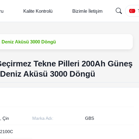
ru
Kalite Kontrolü
Bizimle İletişim
vı Deniz Aküsü 3000 Döngü
Geçirmez Tekne Pilleri 200Ah Güneş
vı Deniz Aküsü 3000 Döngü
, Çin
Marka Adı:
GBS
2100C