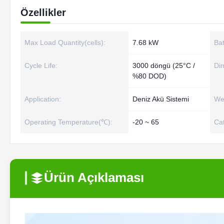
Özellikler
Max Load Quantity(cells):
7.68 kW
Bat
Cycle Life:
3000 döngü (25°C /
Di
%80 DOD)
Application:
Deniz Akü Sistemi
We
Operating Temperature(℃):
-20 ~ 65
Cat
Ürün Açıklaması