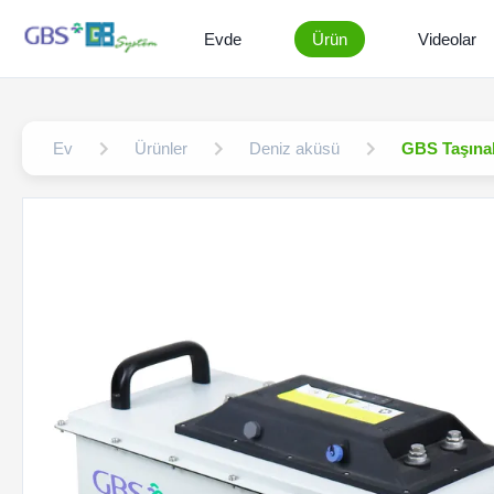
Evde
Ürün
Videolar
Ev
Ürünler
Deniz aküsü
GBS Taşınab