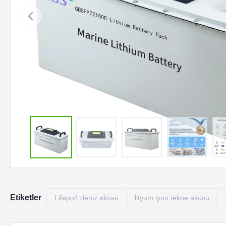
Etiketler
Lifepo4 deniz aküsü
lityum iyon tekne aküsü