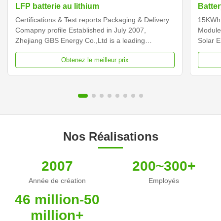
LFP batterie au lithium
Batter
Stora
Certifications & Test reports Packaging & Delivery
15KWh 
Syst
Comapny profile Established in July 2007,
Module
Zhejiang GBS Energy Co.,Ltd is a leading
Solar 
company manufacturing large capacity plastic shell
Batter
Obtenez le meilleur prix
lithium iron phosphate battery in China. Our plastic
Module
shell insulated lithium battery takes the lead in the
Batter
industry ...
PACK Pr
Nos Réalisations
2007
200~300+
Année de création
Employés
46 million-50
million+