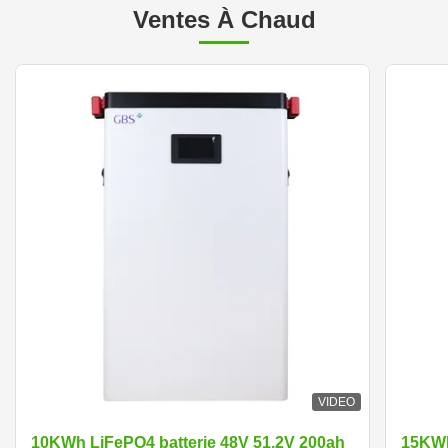
Ventes À Chaud
VIDEO
10KWh LiFePO4 batterie 48V 51.2V 200ah
15KWh