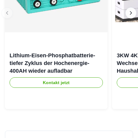
Lithium-Eisen-Phosphatbatterie-
3KW 4K
tiefer Zyklus der Hochenergie-
Wechsel
400AH wieder aufladbar
Haushal
stapeln
Kontakt jetzt