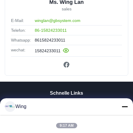
Ms. Wing Lan
sales
E-Mail:
winglan@gbsystem.com
Telefon:
86-15824233011
Whatsapp:
8615824233011
wechat:
15824233011
Schnelle Links
Zu Hause
Wing
Produkte
Videos
VR-Show
9:17 AM