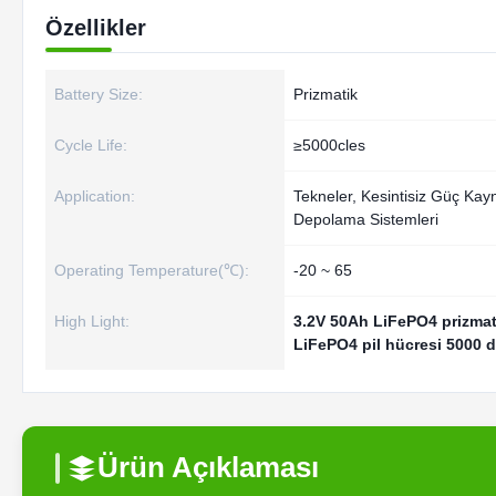
Özellikler
Battery Size:
Prizmatik
Cycle Life:
≥5000cles
Application:
Tekneler, Kesintisiz Güç Kayn
Depolama Sistemleri
Operating Temperature(℃):
-20 ~ 65
High Light:
3.2V 50Ah LiFePO4 prizmati
LiFePO4 pil hücresi 5000 
Ürün Açıklaması