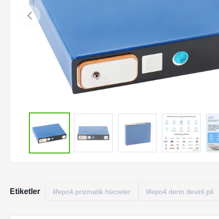
Etiketler
lifepo4 prizmatik hücreler
lifepo4 derin devirli pil