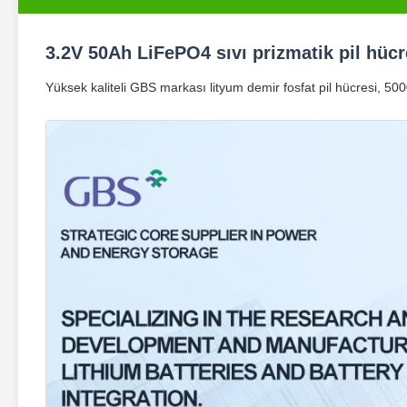
3.2V 50Ah LiFePO4 sıvı prizmatik pil hü
Yüksek kaliteli GBS markası lityum demir fosfat pil hücresi, 5