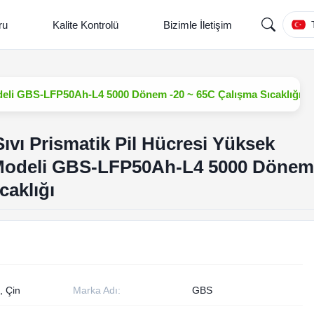
ru
Kalite Kontrolü
Bizimle İletişim
odeli GBS-LFP50Ah-L4 5000 Dönem -20 ~ 65C Çalışma Sıcaklığı
ıvı Prismatik Pil Hücresi Yüksek
 Modeli GBS-LFP50Ah-L4 5000 Dönem
caklığı
, Çin
Marka Adı:
GBS