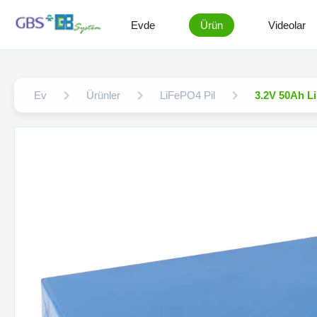
Evde
Ürün
Videolar
Ev
Ürünler
LiFePO4 Pil
3.2V 50Ah L