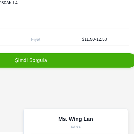
P50Ah-L4
Fiyat:
$11.50-12.50
Ş
i
m
d
i
S
o
r
g
u
l
a
Ms. Wing Lan
sales