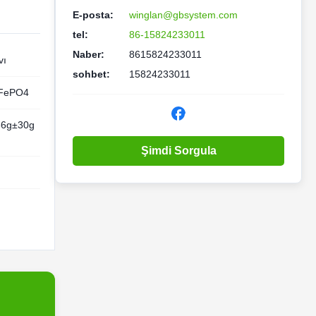
E-posta:
winglan@gbsystem.com
tel:
86-15824233011
Naber:
8615824233011
vı
sohbet:
15824233011
iFePO4
66g±30g
Şimdi Sorgula