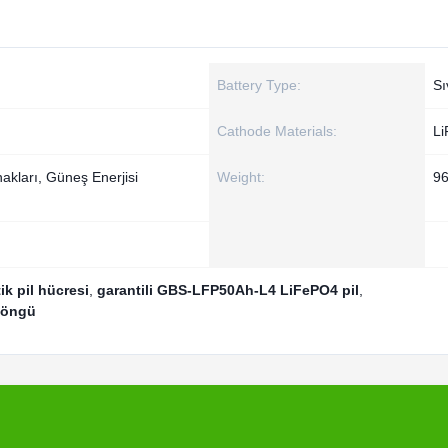
Battery Type:
Sı
Cathode Materials:
L
akları, Güneş Enerjisi
Weight:
9
k pil hücresi
,
garantili GBS-LFP50Ah-L4 LiFePO4 pil
,
döngü