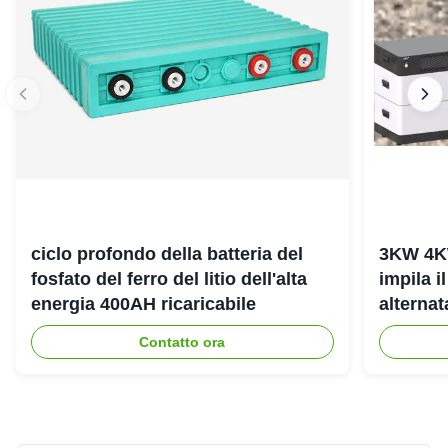
ciclo profondo della batteria del
3KW 4K
fosfato del ferro del litio dell'alta
impila i
energia 400AH ricaricabile
alterna
dell'ene
Contatto ora