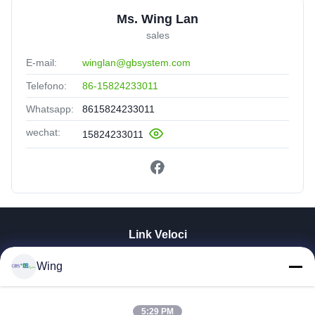
Ms. Wing Lan
sales
E-mail:
winglan@gbsystem.com
Telefono:
86-15824233011
Whatsapp:
8615824233011
wechat:
15824233011
Link Veloci
Casa.
Wing
Prodotti
Video
Spettacolo VR
5:29 PM