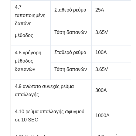
4.7
Σταθερό ρεύμα
25A
τυποποιημένη
δαπάνη
Τάση δαπανών
3.65V
μέθοδος
Σταθερό ρεύμα
100A
4.8 γρήγορη
μέθοδος
δαπανών
Τάση δαπανών
3.65V
4.9 ανώτατο συνεχές ρεύμα
300A
απαλλαγής
4.10 ρεύμα απαλλαγής σφυγμού
1000A
σε 10 SEC