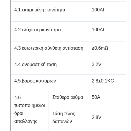
4.1 εκτιμημένη ικανότητα
100Ah
4.2 ελάχιστη ικανότητα
100Ah
4.3 εσωτερική σύνθετη αντίσταση
≤0.6mΩ
4.4 ονομαστική τάση
3.2V
4.5 βάρος κυττάρων
2.8±0.1KG
Σταθερό ρεύμα
50A
4.6
τυποποιημένοι
όροι
Τάση τέλος--
2.8V
απαλλαγής
δαπανών