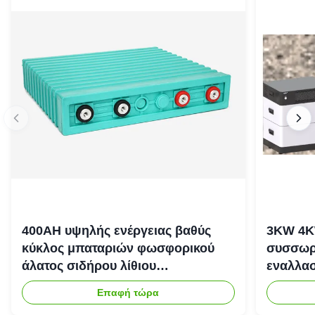
400AH υψηλής ενέργειας βαθύς
3KW 4K
κύκλος μπαταριών φωσφορικού
συσσωρε
άλατος σιδήρου λίθιου
εναλλασ
επανακαταλογηστέος
αποθήκε
Επαφή τώρα