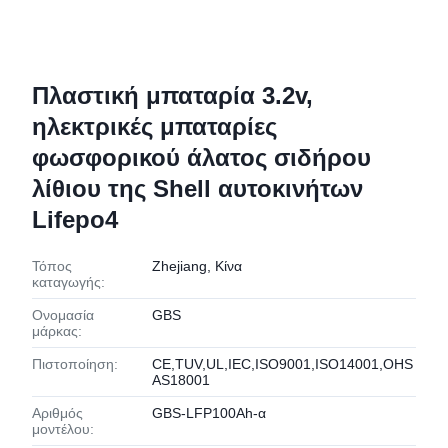
Πλαστική μπαταρία 3.2v,
ηλεκτρικές μπαταρίες
φωσφορικού άλατος σιδήρου
λίθιου της Shell αυτοκινήτων
Lifepo4
Τόπος
Zhejiang, Κίνα
καταγωγής:
Ονομασία
GBS
μάρκας:
Πιστοποίηση:
CE,TUV,UL,IEC,ISO9001,ISO14001,OHS
AS18001
Αριθμός
GBS-LFP100Ah-α
μοντέλου: