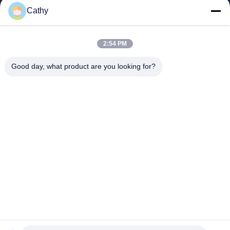
Σπίτι
Cathy
Προϊόντα
Βίντεο
2:54 PM
Εμφάνιση VR
Σχετικά Με Εμάς
Good day, what product are you looking for?
Επισκέψεις Στο Εργοστάσιο
Έλεγχος Ποιότητας
Επικοινωνήστε Μαζί Μας
Ζητήστε Μια Προσφορά
Zhejiang GBS Energy Co., Ltd.
86-574-58122572
winglan@gbsystem.com
Follow Us